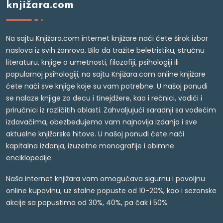
knjižara.com
Na sajtu Knjižara.com internet knjižare naći ćete širok izbor
naslova iz svih žanrova. Bilo da tražite beletristiku, stručnu
literaturu, knjige o umetnosti, filozofiji, psihologiji ili
popularnoj psihologiji, na sajtu Knjižara.com online knjižare
ćete naći sve knjige koje su vam potrebne. U našoj ponudi
se nalaze knjige za decu i tinejdžere, kao i rečnici, vodiči i
priručnici iz različitih oblasti. Zahvaljujući saradnji sa vodećim
izdavačima, obezbeđujemo vam najnovija izdanja i sve
aktuelne knjižarske hitove. U našoj ponudi ćete naći
kapitalna izdanja, izuzetne monografije i obimne
enciklopedije.
Naša internet knjižara vam omogućava sigurnu i povoljnu
online kupovinu, uz stalne popuste od 10-20%, kao i sezonske
akcije sa popustima od 30%, 40%, pa čak i 50%.