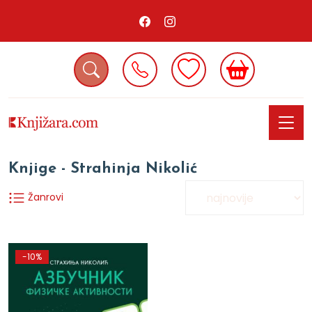
Knjige - Strahinja Nikolić
Žanrovi
-10%