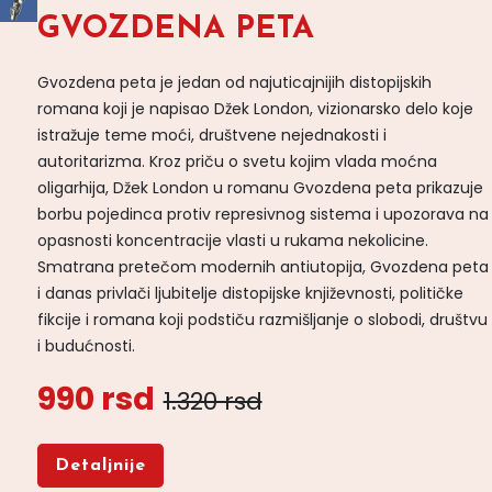
GVOZDENA PETA
Gvozdena peta je jedan od najuticajnijih distopijskih
romana koji je napisao Džek London, vizionarsko delo koje
istražuje teme moći, društvene nejednakosti i
autoritarizma. Kroz priču o svetu kojim vlada moćna
oligarhija, Džek London u romanu Gvozdena peta prikazuje
borbu pojedinca protiv represivnog sistema i upozorava na
opasnosti koncentracije vlasti u rukama nekolicine.
Smatrana pretečom modernih antiutopija, Gvozdena peta
i danas privlači ljubitelje distopijske književnosti, političke
fikcije i romana koji podstiču razmišljanje o slobodi, društvu
i budućnosti.
990 rsd
1.320 rsd
Detaljnije