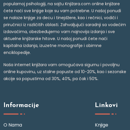
popularnoj psihologiji, na sajtu Knjižara.com online knjižare
ćete naći sve knjige koje su vam potrebne. U našoj ponudi
se nalaze knjige za decu i tinejdžere, kao i rečnici, vodiči i
priručnici iz različitih oblasti. Zahvaljujući saradnji sa vodećim
izdavačima, obezbeđujemo vam najnovija izdanja i sve
aktuelne knjižarske hitove. U našoj ponudi ćete naći
kapitalna izdanja, izuzetne monografije i obimne
enciklopedije.
Naša internet knjižara vam omogućava sigurnu i povoljnu
online kupovinu, uz stalne popuste od 10-20%, kao i sezonske
akcije sa popustima od 30%, 40%, pa čak i 50%.
Informacije
Linkovi
O Nama
Knjige