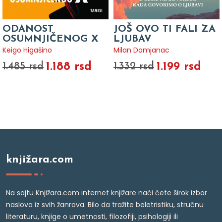
ODANOST
JOŠ OVO TI FALI ZA
OSUMNJIČENOG X
LJUBAV
Keigo Higašino
Milan Damjanac
1.188 rsd
1.199 rsd
1.485 rsd
1.332 rsd
knjižara.com
Na sajtu Knjižara.com internet knjižare naći ćete širok izbor
naslova iz svih žanrova. Bilo da tražite beletristiku, stručnu
literaturu, knjige o umetnosti, filozofiji, psihologiji ili