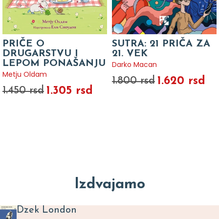
PRIČE O
SUTRA: 21 PRIČA ZA
DRUGARSTVU I
21. VEK
LEPOM PONAŠANJU
Darko Macan
Metju Oldam
1.620 rsd
1.800 rsd
1.305 rsd
1.450 rsd
Izdvajamo
Dzek London