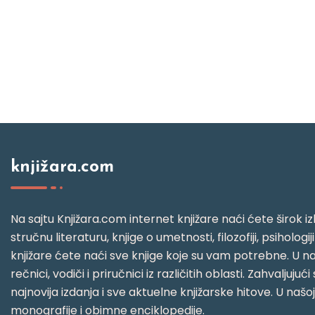
knjižara.com
Na sajtu Knjižara.com internet knjižare naći ćete širok izb
stručnu literaturu, knjige o umetnosti, filozofiji, psihologij
knjižare ćete naći sve knjige koje su vam potrebne. U naš
rečnici, vodiči i priručnici iz različitih oblasti. Zahval
najnovija izdanja i sve aktuelne knjižarske hitove. U našo
monografije i obimne enciklopedije.