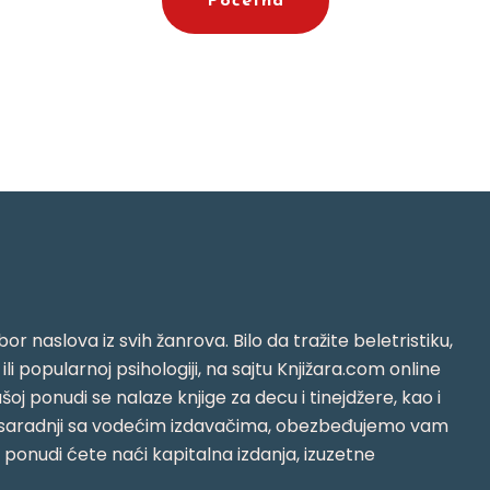
Početna
or naslova iz svih žanrova. Bilo da tražite beletristiku,
i ili popularnoj psihologiji, na sajtu Knjižara.com online
oj ponudi se nalaze knjige za decu i tinejdžere, kao i
jujući saradnji sa vodećim izdavačima, obezbeđujemo vam
j ponudi ćete naći kapitalna izdanja, izuzetne