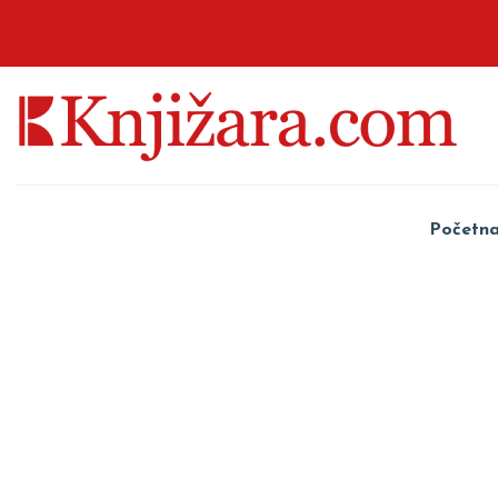
Početn