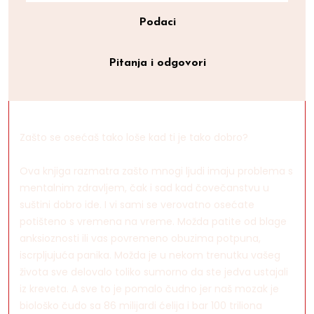
Podaci
Pitanja i odgovori
Zašto se osećaš tako loše kad ti je tako dobro?
Ova knjiga razmatra zašto mnogi ljudi imaju problema s
mentalnim zdravljem, čak i sad kad čovečanstvu u
suštini dobro ide. I vi sami se verovatno osećate
potišteno s vremena na vreme. Možda patite od blage
anksioznosti ili vas povremeno obuzima potpuna,
iscrpljujuća panika. Možda je u nekom trenutku vašeg
života sve delovalo toliko sumorno da ste jedva ustajali
iz kreveta. A sve to je pomalo čudno jer naš mozak je
biološko čudo sa 86 milijardi ćelija i bar 100 triliona