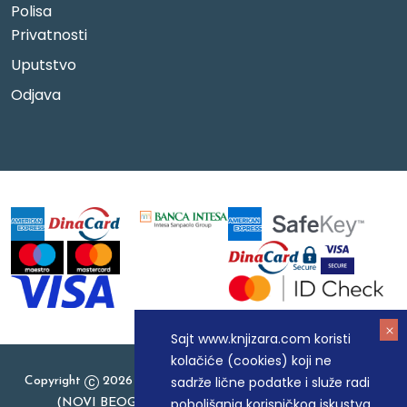
Polisa
Privatnosti
Uputstvo
Odjava
Sajt www.knjizara.com koristi
kolačiće (cookies) koji ne
sadrže lične podatke i služe radi
Copyright
2026 Knjizara.com - MAKART DOO BEOGRAD
poboljšanja korisničkog iskustva
(NOVI BEOGRAD), PIB: 105184104, MB: 20337524