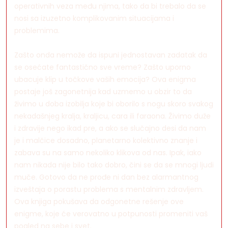
operativnih veza među njima, tako da bi trebalo da se
nosi sa izuzetno komplikovanim situacijama i
problemima.
Zašto onda nemože da ispuni jednostavan zadatak da
se osećate fantastično sve vreme? Zašto uporno
ubacuje klip u točkove vaših emocija? Ova enigma
postaje još zagonetnija kad uzmemo u obzir to da
živimo u doba izobilja koje bi oborilo s nogu skoro svakog
nekadašnjeg kralja, kraljicu, cara ili faraona. Živimo duže
i zdravije nego ikad pre, a ako se slučajno desi da nam
je i malčice dosadno, planetarno kolektivno znanje i
zabava su na samo nekoliko klikova od nas. Ipak, iako
nam nikada nije bilo tako dobro, čini se da se mnogi ljudi
muče. Gotovo da ne prođe ni dan bez alarmantnog
izveštaja o porastu problema s mentalnim zdravljem.
Ova knjiga pokušava da odgonetne rešenje ove
enigme, koje će verovatno u potpunosti promeniti vaš
pogled na sebe i svet.