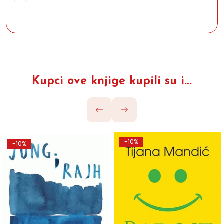
Kupci ove knjige kupili su i...
-10%
-10%