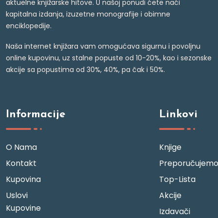
aktuelne knjižarske hitove. U našoj ponudi ćete naći
kapitalna izdanja, izuzetne monografije i obimne
enciklopedije.
Naša internet knjižara vam omogućava sigurnu i povoljnu
online kupovinu, uz stalne popuste od 10-20%, kao i sezonske
akcije sa popustima od 30%, 40%, pa čak i 50%.
Informacije
Linkovi
O Nama
Knjige
Kontakt
Preporučujem
Kupovina
Top-Lista
Uslovi
Akcije
Kupovine
Izdavači