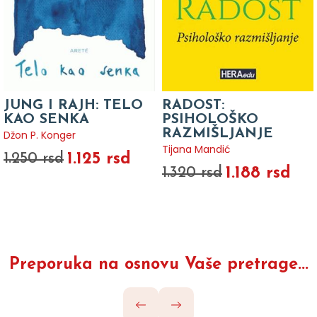
JUNG I RAJH: TELO
RADOST:
KAO SENKA
PSIHOLOŠKO
RAZMIŠLJANJE
Džon P. Konger
Tijana Mandić
1.125 rsd
1.250 rsd
1.188 rsd
1.320 rsd
Preporuka na osnovu Vaše pretrage...