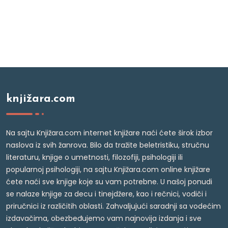
knjižara.com
Na sajtu Knjižara.com internet knjižare naći ćete širok izbor
naslova iz svih žanrova. Bilo da tražite beletristiku, stručnu
literaturu, knjige o umetnosti, filozofiji, psihologiji ili
popularnoj psihologiji, na sajtu Knjižara.com online knjižare
ćete naći sve knjige koje su vam potrebne. U našoj ponudi
se nalaze knjige za decu i tinejdžere, kao i rečnici, vodiči i
priručnici iz različitih oblasti. Zahvaljujući saradnji sa vodećim
izdavačima, obezbeđujemo vam najnovija izdanja i sve