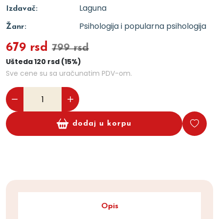
Laguna
Izdavač:
Psihologija i popularna psihologija
Žanr:
679 rsd
799 rsd
Ušteda 120 rsd (15%)
Sve cene su sa uračunatim PDV-om.
dodaj u korpu
Opis