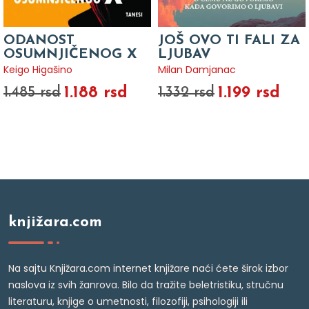
ODANOST
JOŠ OVO TI FALI ZA
OSUMNJIČENOG X
LJUBAV
Keigo Higašino
Milan Damjanac
1.188 rsd
1.199 rsd
1.485 rsd
1.332 rsd
knjižara.com
Na sajtu Knjižara.com internet knjižare naći ćete širok izbor
naslova iz svih žanrova. Bilo da tražite beletristiku, stručnu
literaturu, knjige o umetnosti, filozofiji, psihologiji ili