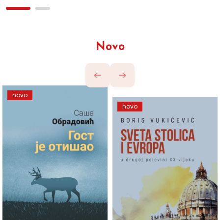
Novo
novo
novo