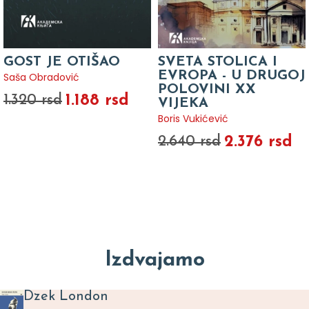
GOST JE OTIŠAO
SVETA STOLICA I
EVROPA - U DRUGOJ
Saša Obradović
POLOVINI XX
1.188 rsd
1.320 rsd
VIJEKA
Boris Vukićević
2.376 rsd
2.640 rsd
Izdvajamo
Dzek London