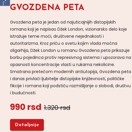
GVOZDENA PETA
Gvozdena peta je jedan od najuticajnijih distopijskih
romana koji je napisao Džek London, vizionarsko delo koje
istražuje teme moći, društvene nejednakosti i
autoritarizma. Kroz priču o svetu kojim vlada moćna
oligarhija, Džek London u romanu Gvozdena peta prikazuje
borbu pojedinca protiv represivnog sistema i upozorava na
opasnosti koncentracije vlasti u rukama nekolicine.
Smatrana pretečom modernih antiutopija, Gvozdena peta
i danas privlači ljubitelje distopijske književnosti, političke
fikcije i romana koji podstiču razmišljanje o slobodi, društvu
i budućnosti.
990 rsd
1.320 rsd
Detaljnije