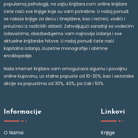
popularnoj psihologiji, na sajtu Knjižara.com online knjižare
ćete naći sve knjige koje su vam potrebne. U našoj ponudi
se nalaze knjige za decu i tinejdžere, kao i rečnici, vodiči i
priručnici iz različitih oblasti. Zahvaljujući saradnji sa vodećim
izdavačima, obezbeđujemo vam najnovija izdanja i sve
aktuelne knjižarske hitove. U našoj ponudi ćete naći
kapitalna izdanja, izuzetne monografije i obimne
enciklopedije.
Naša internet knjižara vam omogućava sigurnu i povoljnu
online kupovinu, uz stalne popuste od 10-20%, kao i sezonske
akcije sa popustima od 30%, 40%, pa čak i 50%.
Informacije
Linkovi
O Nama
Knjige