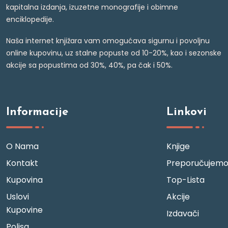
kapitalna izdanja, izuzetne monografije i obimne
enciklopedije.
Naša internet knjižara vam omogućava sigurnu i povoljnu
online kupovinu, uz stalne popuste od 10-20%, kao i sezonske
akcije sa popustima od 30%, 40%, pa čak i 50%.
Informacije
Linkovi
O Nama
Knjige
Kontakt
Preporučujem
Kupovina
Top-Lista
Uslovi
Akcije
Kupovine
Izdavači
Polisa