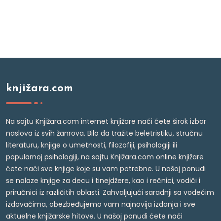
knjižara.com
Na sajtu Knjižara.com internet knjižare naći ćete širok izbor
naslova iz svih žanrova. Bilo da tražite beletristiku, stručnu
literaturu, knjige o umetnosti, filozofiji, psihologiji ili
popularnoj psihologiji, na sajtu Knjižara.com online knjižare
ćete naći sve knjige koje su vam potrebne. U našoj ponudi
se nalaze knjige za decu i tinejdžere, kao i rečnici, vodiči i
priručnici iz različitih oblasti. Zahvaljujući saradnji sa vodećim
izdavačima, obezbeđujemo vam najnovija izdanja i sve
aktuelne knjižarske hitove. U našoj ponudi ćete naći