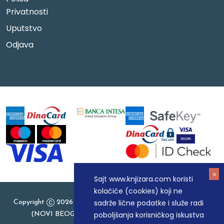
Privatnosti
Uputstvo
Odjava
Sajt www.knjizara.com koristi
kolačiće (cookies) koji ne
sadrže lične podatke i služe radi
Copyright
2026 Knjizara.com - MAKART DOO BEOGRAD
poboljšanja korisničkog iskustva
(NOVI BEOGRAD), PIB: 105184104, MB: 20337524