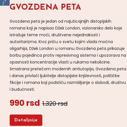
GVOZDENA PETA
Gvozdena peta je jedan od najuticajnijih distopijskih
romana koji je napisao Džek London, vizionarsko delo koje
istražuje teme moći, društvene nejednakosti i
autoritarizma. Kroz priču o svetu kojim vlada moćna
oligarhija, Džek London u romanu Gvozdena peta prikazuje
borbu pojedinca protiv represivnog sistema i upozorava na
opasnosti koncentracije vlasti u rukama nekolicine.
Smatrana pretečom modernih antiutopija, Gvozdena peta
i danas privlači ljubitelje distopijske književnosti, političke
fikcije i romana koji podstiču razmišljanje o slobodi, društvu
i budućnosti.
990 rsd
1.320 rsd
Detaljnije