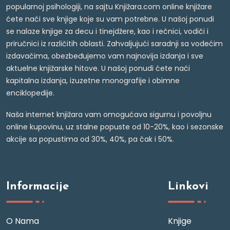
popularnoj psihologiji, na sajtu Knjižara.com online knjižare
ćete naći sve knjige koje su vam potrebne. U našoj ponudi
se nalaze knjige za decu i tinejdžere, kao i rečnici, vodiči i
priručnici iz različitih oblasti. Zahvaljujući saradnji sa vodećim
izdavačima, obezbeđujemo vam najnovija izdanja i sve
aktuelne knjižarske hitove. U našoj ponudi ćete naći
kapitalna izdanja, izuzetne monografije i obimne
enciklopedije.
Naša internet knjižara vam omogućava sigurnu i povoljnu
online kupovinu, uz stalne popuste od 10-20%, kao i sezonske
akcije sa popustima od 30%, 40%, pa čak i 50%.
Informacije
Linkovi
O Nama
Knjige