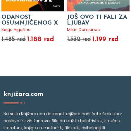
ODANOST
JOŠ OVO TI FALI ZA
OSUMNJIČENOG X
LJUBAV
Keigo Higašino
Milan Damjanac
1.188 rsd
1.199 rsd
1.485 rsd
1.332 rsd
knjižara.com
Na sajtu Knjižara.com internet knjižare naći ćete širok izbor
naslova iz svih žanrova. Bilo da tražite beletristiku, stručnu
literaturu, knjige o umetnosti, filozofiji, psihologiji ili