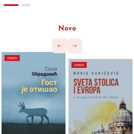
Novo
novo
novo