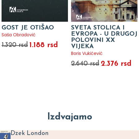
GOST JE OTIŠAO
SVETA STOLICA I
EVROPA - U DRUGOJ
Saša Obradović
POLOVINI XX
1.188 rsd
1.320 rsd
VIJEKA
Boris Vukićević
2.376 rsd
2.640 rsd
Izdvajamo
Dzek London