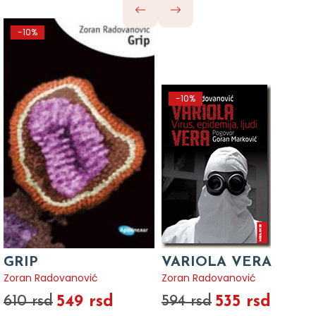
-10%
-10%
GRIP
VARIOLA VERA
Zoran Radovanović
Zoran Radovanović
549 rsd
535 rsd
610 rsd
594 rsd