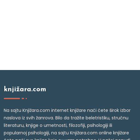
knjižara.com
Na sajtu Knjižara.com internet knjižare naći ćete širok izbor
naslova iz svih žanrova. Bilo da tražite beletristiku, stručnu
literaturu, knjige o umetnosti, filozofiji, psihologiji ili
popularnoj psihologiji, na sajtu Knjižara.com online knjižare