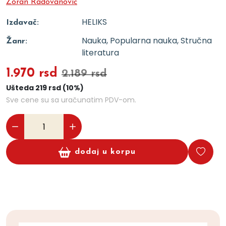
Zoran Radovanović
HELIKS
Izdavač:
Nauka, Popularna nauka, Stručna
Žanr:
literatura
1.970 rsd
2.189 rsd
Ušteda 219 rsd (10%)
Sve cene su sa uračunatim PDV-om.
dodaj u korpu