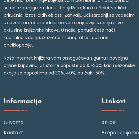
ćete naći sve knjige koje su vam potrebne. U našoj ponudi
se nalaze knjige za decu i tinejdžere, kao i rečnici, vodiči i
priručnici iz različitih oblasti. Zahvaljujući saradnji sa vodećim
izdavačima, obezbeđujemo vam najnovija izdanja i sve
aktuelne knjižarske hitove. U našoj ponudi ćete naći
kapitalna izdanja, izuzetne monografije i obimne
enciklopedije.
Naša internet knjižara vam omogućava sigurnu i povoljnu
online kupovinu, uz stalne popuste od 10-20%, kao i sezonske
akcije sa popustima od 30%, 40%, pa čak i 50%.
Informacije
Linkovi
O Nama
Knjige
Kontakt
Preporučujem