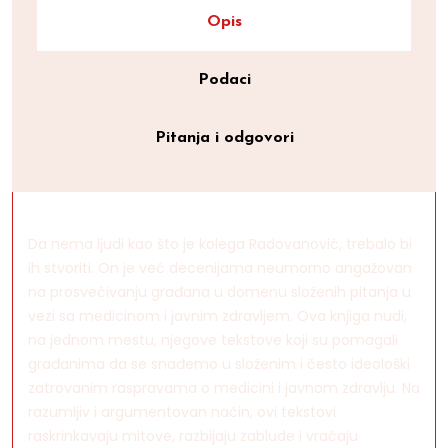
Opis
Podaci
Pitanja i odgovori
Da nema ljudi kao što je kolega Radovanović, trebalo bi
ih stvoriti. On je već decenijama neumorno angažovan
na prosvećivanju građana u domenu složenih pitanja u
vezi sa medicinom i javnim zdravljem. Ova knjiga nudi,
na jednom mestu, njegove tekstove koji su pomagali
građanima da se snađemo u složenim i često ideološki
zatrovanim raspravama o medicini i javnom zdravlju. Na
razumljiv i argumentovan način, ovi tekstovi
raskrinkavaju mitove, razbijaju zablude i vraćaju