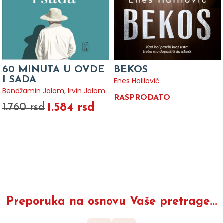
60 MINUTA U OVDE
BEKOS
I SADA
Enes Halilović
Bendžamin Jalom
,
Irvin Jalom
RASPRODATO
1.584 rsd
1.760 rsd
Preporuka na osnovu Vaše pretrage...