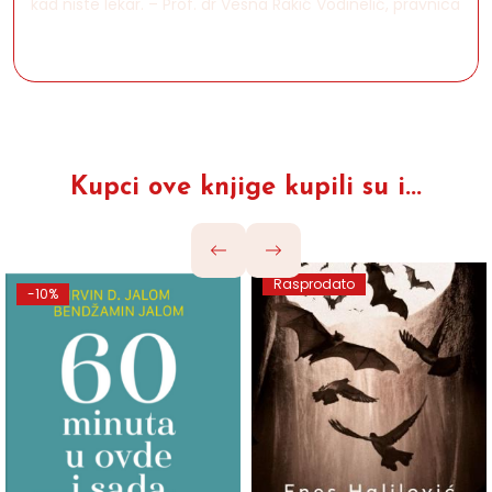
kad niste lekar. – Prof. dr Vesna Rakić Vodinelić, pravnica
Kupci ove knjige kupili su i...
Rasprodato
-10%