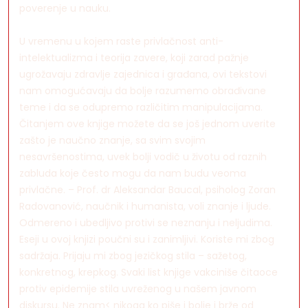
poverenje u nauku.
U vremenu u kojem raste privlačnost anti-
intelektualizma i teorija zavere, koji zarad pažnje
ugrožavaju zdravlje zajednica i građana, ovi tekstovi
nam omogućavaju da bolje razumemo obrađivane
teme i da se odupremo različitim manipulacijama.
Čitanjem ove knjige možete da se još jednom uverite
zašto je naučno znanje, sa svim svojim
nesavršenostima, uvek bolji vodič u životu od raznih
zabluda koje često mogu da nam budu veoma
privlačne. – Prof. dr Aleksandar Baucal, psiholog Zoran
Radovanović, naučnik i humanista, voli znanje i ljude.
Odmereno i ubedljivo protivi se neznanju i neljudima.
Eseji u ovoj knjizi poučni su i zanimljivi. Koriste mi zbog
sadržaja. Prijaju mi zbog jezičkog stila – sažetog,
konkretnog, krepkog. Svaki list knjige vakciniše čitaoce
protiv epidemije stila uvreženog u našem javnom
diskursu. Ne znam< nikoga ko piše i bolje i brže od