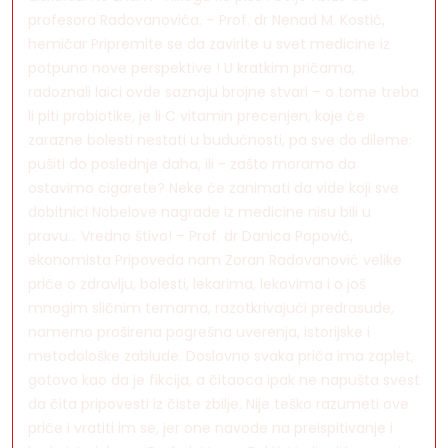
profesora Radovanovića. – Prof. dr Nenad M. Kostić,
hemičar Pripremite se da zavirite u svet medicine iz
potpuno nove perspektive ! U kratkim pričama,
radoznali laici ovde saznaju brojne stvari – o tome treba
li piti probiotike, je li C vitamin precenjen, koje će
zarazne bolesti nestati u budućnosti, pa sve do dileme:
pušiti do poslednje daha, ili - zašto moramo da
ostavimo cigarete? Neke će zanimati da vide koji sve
dobitnici Nobelove nagrade iz medicine nisu bili u
pravu… Vredno štivo! – Prof. dr Danica Popović,
ekonomista Pripoveda nam Zoran Radovanović velike
priče o zdravlju, bolesti, lekarima, lekovima i o još
mnogim sličnim temama, razotkrivajući predrasude,
namerno proširena pogrešna uverenja, istorijske i
metodološke zablude. Doslovno svaka priča ima zaplet,
gotovo kao da je fikcija, a čitaoca ipak ne napušta svest
da čita pripovesti iz čiste zbilje. Nije teško razumeti ove
priče i vratiti im se, jer one navode na preispitivanje i