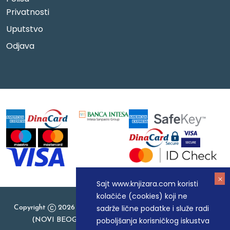
Privatnosti
Uputstvo
Odjava
Sajt www.knjizara.com koristi
kolačiće (cookies) koji ne
sadrže lične podatke i služe radi
Copyright
2026 Knjizara.com - MAKART DOO BEOGRAD
poboljšanja korisničkog iskustva
(NOVI BEOGRAD), PIB: 105184104, MB: 20337524