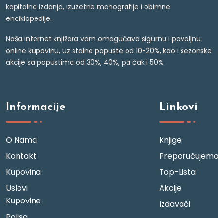
kapitalna izdanja, izuzetne monografije i obimne
enciklopedije.
Naša internet knjižara vam omogućava sigurnu i povoljnu
online kupovinu, uz stalne popuste od 10-20%, kao i sezonske
akcije sa popustima od 30%, 40%, pa čak i 50%.
Informacije
Linkovi
O Nama
Knjige
Kontakt
Preporučujem
Kupovina
Top-Lista
Uslovi
Akcije
Kupovine
Izdavači
Polisa