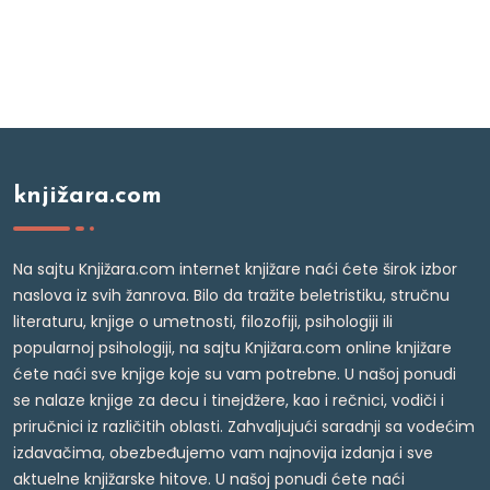
knjižara.com
Na sajtu Knjižara.com internet knjižare naći ćete širok izbor
naslova iz svih žanrova. Bilo da tražite beletristiku, stručnu
literaturu, knjige o umetnosti, filozofiji, psihologiji ili
popularnoj psihologiji, na sajtu Knjižara.com online knjižare
ćete naći sve knjige koje su vam potrebne. U našoj ponudi
se nalaze knjige za decu i tinejdžere, kao i rečnici, vodiči i
priručnici iz različitih oblasti. Zahvaljujući saradnji sa vodećim
izdavačima, obezbeđujemo vam najnovija izdanja i sve
aktuelne knjižarske hitove. U našoj ponudi ćete naći