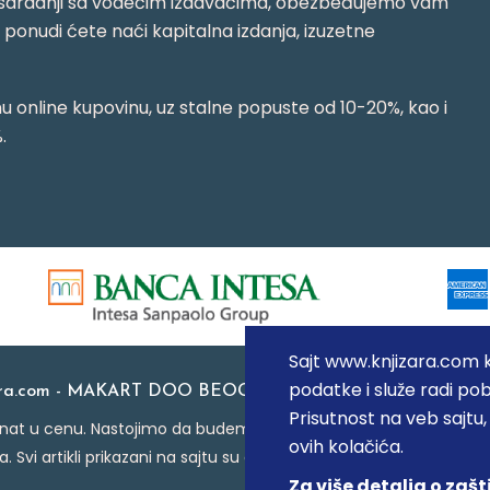
jujući saradnji sa vodećim izdavačima, obezbeđujemo vam
j ponudi ćete naći kapitalna izdanja, izuzetne
 online kupovinu, uz stalne popuste od 10-20%, kao i
.
Sajt www.knjizara.com ko
podatke i služe radi pob
ara.com - MAKART DOO BEOGRAD (NOVI BEOGRAD), PIB: 1
Prisutnost na veb sajtu
at u cenu. Nastojimo da budemo što precizniji u opisu proizvoda
ovih kolačića.
a. Svi artikli prikazani na sajtu su deo naše ponude i ne podraz
Za više detalja o zašt