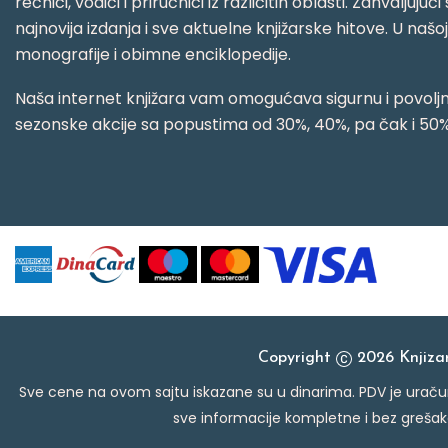
rečnici, vodiči i priručnici iz različitih oblasti. Zahval
najnovija izdanja i sve aktuelne knjižarske hitove. U našo
monografije i obimne enciklopedije.
Naša internet knjižara vam omogućava sigurnu i povoljnu
sezonske akcije sa popustima od 30%, 40%, pa čak i 50%
Copyright
2026 Knjiz
Sve cene na ovom sajtu iskazane su u dinarima. PDV je uračun
sve informacije kompletne i bez grešak