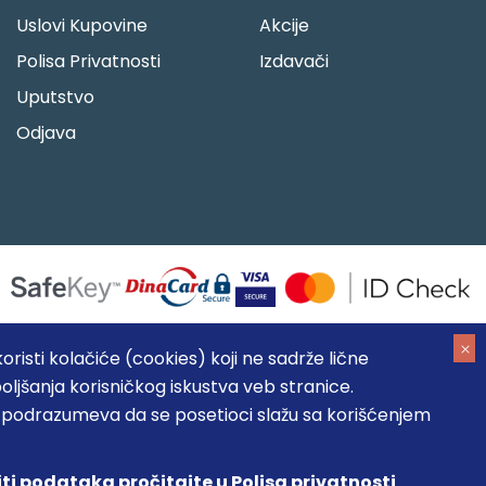
Uslovi Kupovine
Akcije
Polisa Privatnosti
Izdavači
Uputstvo
Odjava
risti kolačiće (cookies) koji ne sadrže lične
oljšanja korisničkog iskustva veb stranice.
05184104, MB: 20337524
, podrazumeva da se posetioci slažu sa korišćenjem
, prikazu slika i samih cena, ali ne možemo garantovati da su
umeva da su dostupni u svakom trenutku.
iti podataka pročitajte u Polisa privatnosti