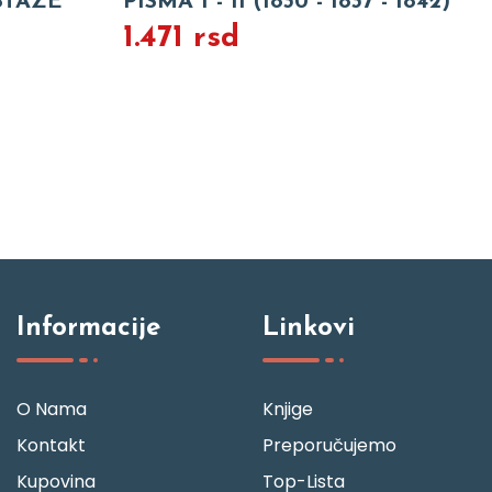
STAZE
PISMA I - II (1830 - 1837 - 1842)
1.471 rsd
Informacije
Linkovi
O Nama
Knjige
Kontakt
Preporučujemo
Kupovina
Top-Lista