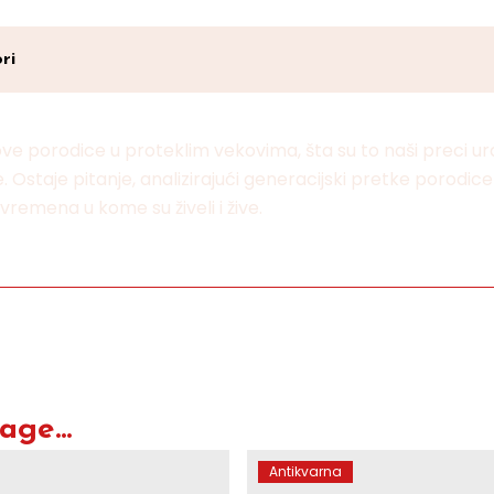
ri
e porodice u proteklim vekovima, šta su to naši preci uradi
staje pitanje, analizirajući generacijski pretke porodice Ra
 vremena u kome su živeli i žive.
ge...
Antikvarna