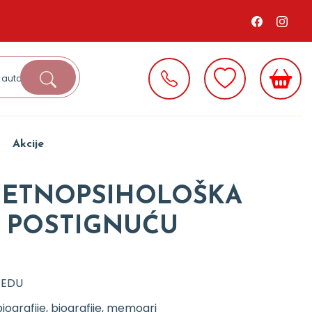
Akcije
 : ETNOPSIHOLOŠKA
O POSTIGNUĆU
 EDU
iografije, biografije, memoari