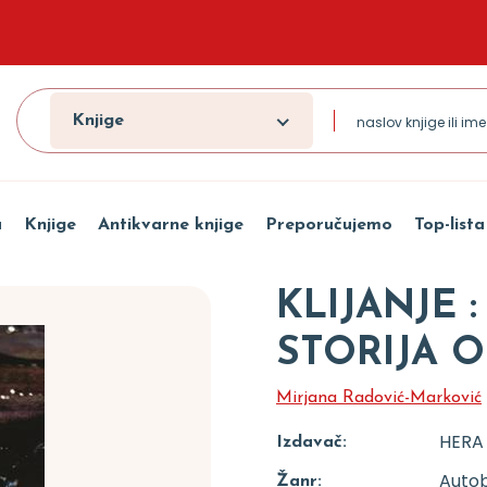
Knjige
a
Knjige
Antikvarne knjige
Preporučujemo
Top-lista
KLIJANJE
STORIJA 
Mirjana Radović-Marković
HERA
Izdavač:
Autob
Žanr: