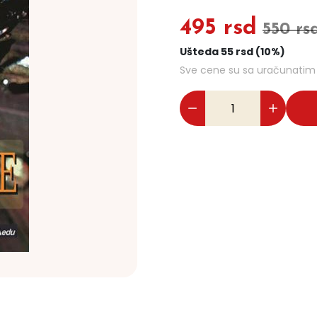
495 rsd
550 rs
Ušteda 55 rsd (10%)
Sve cene su sa uračunati