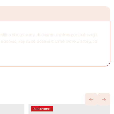
li, a šta mi sami, da bismo mi danas ostali svoji i
dović, koji su se doselili iz Crne Gore u Srbiju, sa
Antikvarna