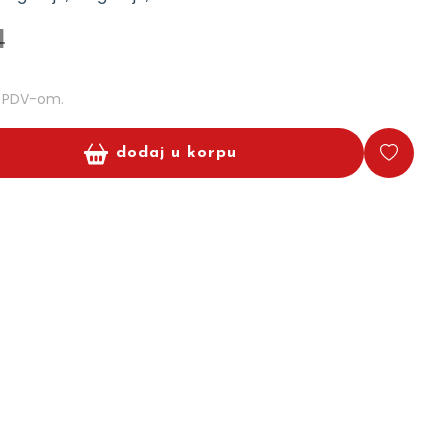
d
m PDV-om.
dodaj u korpu