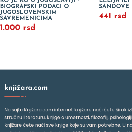
KO JE KO U JUGOSLAVIJI -
LELIJA IL
BIOGRAFSKI PODACI O
SANDOVE
JUGOSLOVENSKIM
441 rsd
SAVREMENICIMA
1.000 rsd
knjižara.com
Na sajtu Knjižara.com internet knjižare naći ćete širok izb
stručnu literaturu, knjige o umetnosti, filozofiji, psihologij
knjižare ćete naći sve knjige koje su vam potrebne. U naš