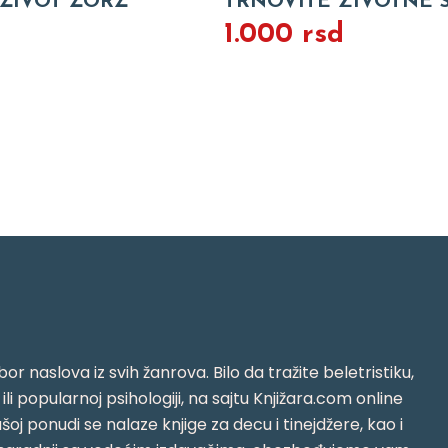
I ŽIVOT ŽORŽ
TRNOVITE ZIVOTNE 
1.000 rsd
or naslova iz svih žanrova. Bilo da tražite beletristiku,
i ili popularnoj psihologiji, na sajtu Knjižara.com online
oj ponudi se nalaze knjige za decu i tinejdžere, kao i