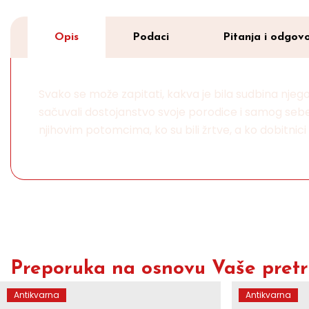
Opis
Podaci
Pitanja i odgovo
Svako se može zapitati, kakva je bila sudbina njegov
sačuvali dostojanstvo svoje porodice i samog sebe. O
njihovim potomcima, ko su bili žrtve, a ko dobitnici
Preporuka na osnovu Vaše pretra
Antikvarna
Antikvarna