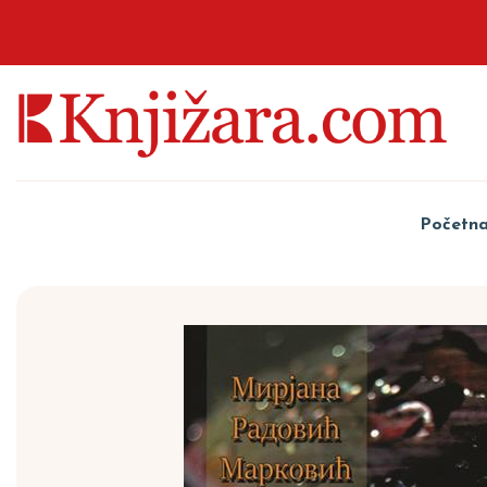
Početn