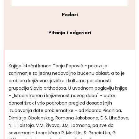
Podaci
Pitanja i odgovori
Knjiga Istočni kanon Tanje Popović - pokazuje
zanimanje za jednu nedovoljno izučenu oblast, a to je
problem književne, jezičke i kulturne posebnosti
grupacija Slavia orthodoxa. U uvodnom poglavlju knjige
- „Istočni kanon i književnost novog doba" - autor
donosi širok i vrlo podroban pregled dosadašnjih
izučavanja date problematike - od Ricarda Picchioa,
Dimitrija Obolenskog, Romana Jakobsona, D.S. Lihačova,
N. I. Tolstoja, V.M. Živova, J.M. Lotmana, pa sve do
savremenih teoretičara R. Marttia, S. Graciottia, G.