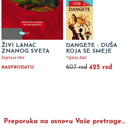
-30%
ŽIVI LANAC
DANGETE - DUŠA
ZNANOG SVETA
KOJA SE SMEJE
Šejmus Hini
Tijana Ašić
425 rsd
607 rsd
RASPRODATO
Preporuka na osnovu Vaše pretrage...