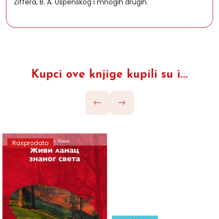
Ziffera, B. A. Uspenskog i mnogih drugih.
Kupci ove knjige kupili su i...
Rasprodato