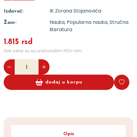
IK Zorana Stojanovića
Izdavač:
Nauka, Popularna nauka, Stručna
Žanr:
literatura
1.815 rsd
Sve cene su sa uračunatim PDV-om.
dodaj u korpu
Opis