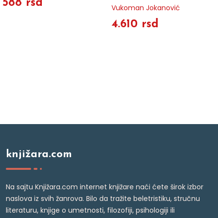
588 rsd
Vukoman Jokanović
4.610 rsd
knjižara.com
Na sajtu Knjižara.com internet knjižare naći ćete širok izbor
naslova iz svih žanrova. Bilo da tražite beletristiku, stručnu
literaturu, knjige o umetnosti, filozofiji, psihologiji ili