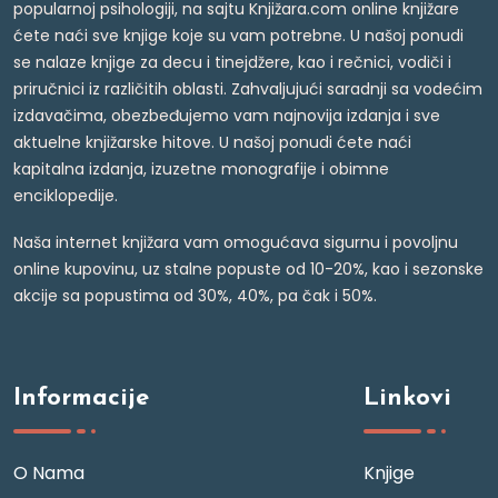
popularnoj psihologiji, na sajtu Knjižara.com online knjižare
ćete naći sve knjige koje su vam potrebne. U našoj ponudi
se nalaze knjige za decu i tinejdžere, kao i rečnici, vodiči i
priručnici iz različitih oblasti. Zahvaljujući saradnji sa vodećim
izdavačima, obezbeđujemo vam najnovija izdanja i sve
aktuelne knjižarske hitove. U našoj ponudi ćete naći
kapitalna izdanja, izuzetne monografije i obimne
enciklopedije.
Naša internet knjižara vam omogućava sigurnu i povoljnu
online kupovinu, uz stalne popuste od 10-20%, kao i sezonske
akcije sa popustima od 30%, 40%, pa čak i 50%.
Informacije
Linkovi
O Nama
Knjige