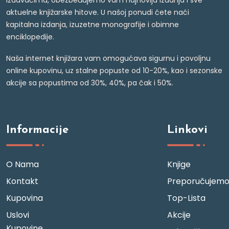
izdavačima, obezbeđujemo vam najnovija izdanja i sve
aktuelne knjižarske hitove. U našoj ponudi ćete naći
kapitalna izdanja, izuzetne monografije i obimne
enciklopedije.
Naša internet knjižara vam omogućava sigurnu i povoljnu
online kupovinu, uz stalne popuste od 10-20%, kao i sezonske
akcije sa popustima od 30%, 40%, pa čak i 50%.
Informacije
Linkovi
O Nama
Knjige
Kontakt
Preporučujem
Kupovina
Top-Lista
Uslovi
Akcije
Kupovine