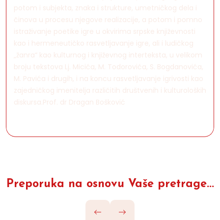
potom i subjekta, znaka i strukture, umetničkog dela i
činova u procesu njegove realizacije, a potom i pomno
istraživanje poetike igre u okvirima srpske književnosti
kao i hermeneutičko rasvetljavanje igre, ali i ludičkog
„žanra“ kao kulturnog i književnog interteksta, u velikom
broju tekstova Lj. Micića, M. Todorovića, S. Bogdanovića,
M. Pavića i drugih, i na koncu rasvetljavanje igrivosti kao
zajedničkog imenitelja različitih društvenih i kulturoloških
diskursa.Prof. dr Dragan Bošković
Preporuka na osnovu Vaše pretrage...