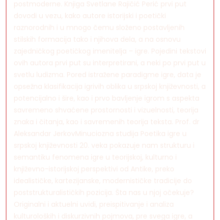
postmoderne. Knjiga Svetlane Rajičić Perić prvi put
dovodi u vezu, kako autore istorijski i poetički
raznorodnih i u mnogo čemu složeno postavljenih
stilskih formacija tako i njihova dela, a na osnovu
zajedničkog poetičkog imenitelja – igre. Pojedini tekstovi
ovih autora prvi put su interpretirani, a neki po prvi put u
svetlu ludizma. Pored istražene paradigme igre, data je
opsežna klasifikacija igrivih oblika u srpskoj književnosti, a
potencijalno i šire, kao i prvo bavljenje igrom s aspekta
savremeno shvaćene prostornosti i vizuelnosti, teorija
znaka i čitanja, kao i savremenih teorija teksta. Prof. dr
Aleksandar JerkovMinuciozna studija Poetika igre u
srpskoj književnosti 20. veka pokazuje nam strukturu i
semantiku fenomena igre u teorijskoj, kulturno i
književno-istorijskoj perspektivi od Antike, preko
idealističke, kartezijanske, modernističke tradicije do
poststrukturalističkih pozicija. Šta nas u njoj očekuje?
Originalni i aktuelni uvidi, preispitivanje i analiza
kulturoloških i diskurzivnih pojmova, pre svega igre, a