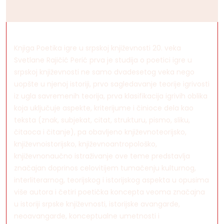
Knjiga Poetika igre u srpskoj književnosti 20. veka
Svetlane Rajičić Perić prva je studija o poetici igre u
srpskoj književnosti ne samo dvadesetog veka nego
uopšte u njenoj istoriji, prvo sagledavanje teorije igrivosti
iz ugla savremenih teorija, prva klasifikacija igrivih oblika
koja uključuje aspekte, kriterijume i činioce dela kao
teksta (znak, subjekat, citat, strukturu, pismo, sliku,
čitaoca i čitanje), pa obavljeno književnoteorijsko,
književnoistorijsko, književnoantropološko,
književnonaučno istraživanje ove teme predstavlja
značajan doprinos celovitijem tumačenju kulturnog,
interliterarnog, teorijskog i istorijskog aspekta u opusima
više autora i četiri poetička koncepta veoma značajna
u istoriji srpske književnosti, istorijske avangarde,
neoavangarde, konceptualne umetnosti i