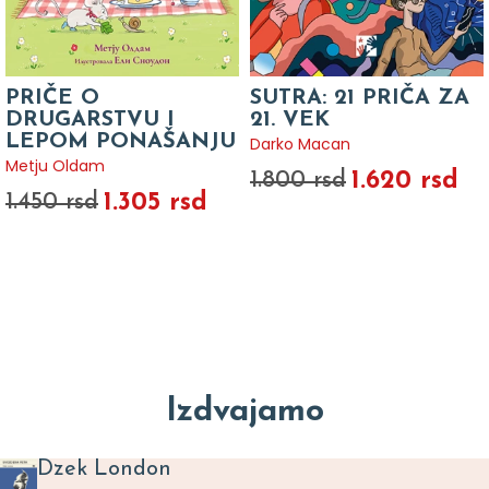
PRIČE O
SUTRA: 21 PRIČA ZA
DRUGARSTVU I
21. VEK
LEPOM PONAŠANJU
Darko Macan
Metju Oldam
1.620 rsd
1.800 rsd
1.305 rsd
1.450 rsd
Izdvajamo
Dzek London