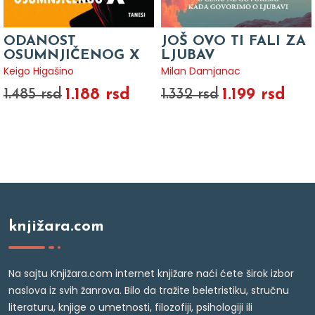
ODANOST
JOŠ OVO TI FALI ZA
OSUMNJIČENOG X
LJUBAV
Keigo Higašino
Milan Damjanac
1.188 rsd
1.199 rsd
1.485 rsd
1.332 rsd
knjižara.com
Na sajtu Knjižara.com internet knjižare naći ćete širok izbor
naslova iz svih žanrova. Bilo da tražite beletristiku, stručnu
literaturu, knjige o umetnosti, filozofiji, psihologiji ili