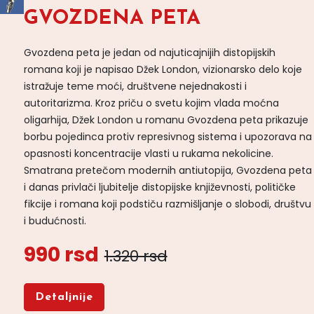
GVOZDENA PETA
Gvozdena peta je jedan od najuticajnijih distopijskih
romana koji je napisao Džek London, vizionarsko delo koje
istražuje teme moći, društvene nejednakosti i
autoritarizma. Kroz priču o svetu kojim vlada moćna
oligarhija, Džek London u romanu Gvozdena peta prikazuje
borbu pojedinca protiv represivnog sistema i upozorava na
opasnosti koncentracije vlasti u rukama nekolicine.
Smatrana pretečom modernih antiutopija, Gvozdena peta
i danas privlači ljubitelje distopijske književnosti, političke
fikcije i romana koji podstiču razmišljanje o slobodi, društvu
i budućnosti.
990 rsd
1.320 rsd
Detaljnije