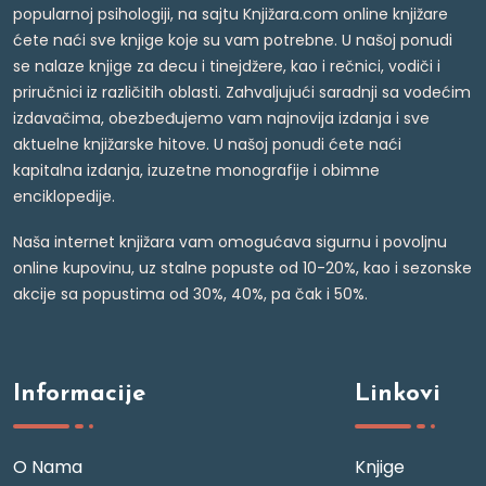
popularnoj psihologiji, na sajtu Knjižara.com online knjižare
ćete naći sve knjige koje su vam potrebne. U našoj ponudi
se nalaze knjige za decu i tinejdžere, kao i rečnici, vodiči i
priručnici iz različitih oblasti. Zahvaljujući saradnji sa vodećim
izdavačima, obezbeđujemo vam najnovija izdanja i sve
aktuelne knjižarske hitove. U našoj ponudi ćete naći
kapitalna izdanja, izuzetne monografije i obimne
enciklopedije.
Naša internet knjižara vam omogućava sigurnu i povoljnu
online kupovinu, uz stalne popuste od 10-20%, kao i sezonske
akcije sa popustima od 30%, 40%, pa čak i 50%.
Informacije
Linkovi
O Nama
Knjige