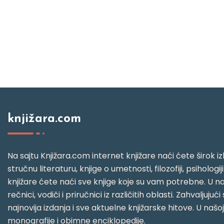
knjižara.com
Na sajtu Knjižara.com internet knjižare naći ćete širok izb
stručnu literaturu, knjige o umetnosti, filozofiji, psihologij
knjižare ćete naći sve knjige koje su vam potrebne. U naš
rečnici, vodiči i priručnici iz različitih oblasti. Zahval
najnovija izdanja i sve aktuelne knjižarske hitove. U našo
monografije i obimne enciklopedije.