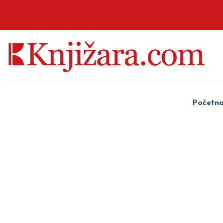
Početn