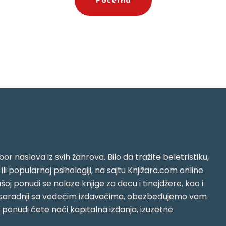
Početna
or naslova iz svih žanrova. Bilo da tražite beletristiku,
i ili popularnoj psihologiji, na sajtu Knjižara.com online
oj ponudi se nalaze knjige za decu i tinejdžere, kao i
jujući saradnji sa vodećim izdavačima, obezbeđujemo vam
j ponudi ćete naći kapitalna izdanja, izuzetne