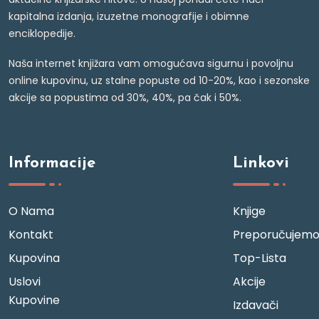
kapitalna izdanja, izuzetne monografije i obimne
enciklopedije.
Naša internet knjižara vam omogućava sigurnu i povoljnu
online kupovinu, uz stalne popuste od 10-20%, kao i sezonske
akcije sa popustima od 30%, 40%, pa čak i 50%.
Informacije
Linkovi
O Nama
Knjige
Kontakt
Preporučujem
Kupovina
Top-Lista
Uslovi
Akcije
Kupovine
Izdavači