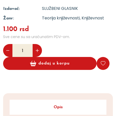
SLUŽBENI GLASNIK
Izdavač:
Teorija književnosti, Književnost
Žanr:
1.100 rsd
Sve cene su sa uračunatim PDV-om.
dodaj u korpu
Opis