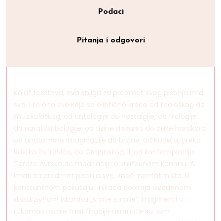
Podaci
Pitanja i odgovori
Kolaž tekstova, ova knjiga za predmet svog pisanja ima
sve. I to ono sve koje se eliptično kreće od teološkog do
muzikološkog, od ontologije do nostalgije, od filologije
do naratourbologije, od tišine diskursa do buke hardkora,
od anatomske imaginacije do brzine, od Kodera, preko
Rastka Petrovića, do Crnjanskog, ili od kontemplacija
Tereze Avilske do meditacije o književnom kanonu. A
imati za predmet pisanja sve, znači nemati ništa. U
konstantnom pokušaju i nikada do kraja izvedenom
diskurzivnom iskoraku „s one strane“, Fragmenti o
rukama i ostale mistifikacije okrenute su tom