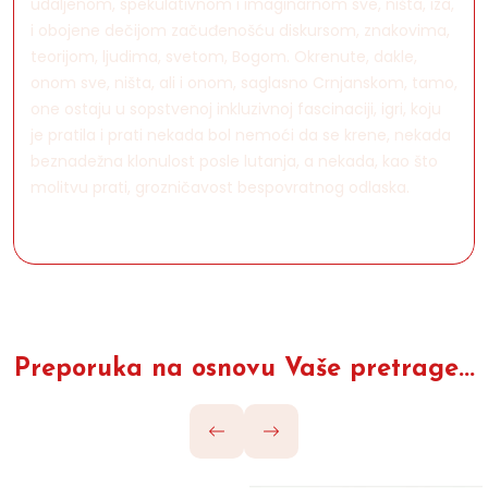
udaljenom, spekulativnom i imaginarnom sve, ništa, iza,
i obojene dečijom začuđenošću diskursom, znakovima,
teorijom, ljudima, svetom, Bogom. Okrenute, dakle,
onom sve, ništa, ali i onom, saglasno Crnjanskom, tamo,
one ostaju u sopstvenoj inkluzivnoj fascinaciji, igri, koju
je pratila i prati nekada bol nemoći da se krene, nekada
beznadežna klonulost posle lutanja, a nekada, kao što
molitvu prati, grozničavost bespovratnog odlaska.
Preporuka na osnovu Vaše pretrage...