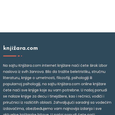
knjižara.com
Na sajtu Knjižara.com internet knjižare naći ćete širok izbor
naslova iz svih žanrova. Bilo da tražite beletristiku, stručnu
literaturu, knjige o umetnosti, filozofiji, psihologiji ili
popularnoj psihologiji, na sajtu Knjižara.com online knjižare
ćete naći sve knjige koje su vam potrebne. U našoj ponudi
se nalaze knjige za decu i tinejdžere, kao i rečnici, vodiči i
priručnici iz različitih oblasti. Zahvaljujući saradnji sa vodećim
izdavačima, obezbeđujemo vam najnovija izdanja i sve
aktuelne knjižarske hitove. U našoj ponudi ćete naći