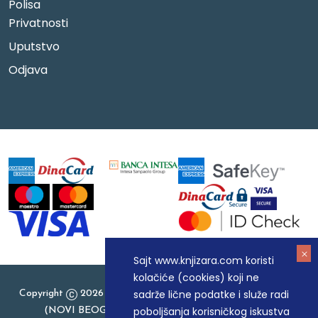
Polisa
Privatnosti
Uputstvo
Odjava
Sajt www.knjizara.com koristi
kolačiće (cookies) koji ne
sadrže lične podatke i služe radi
Copyright
2026 Knjizara.com - MAKART DOO BEOGRAD
poboljšanja korisničkog iskustva
(NOVI BEOGRAD), PIB: 105184104, MB: 20337524