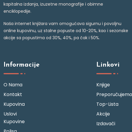
kapitalna izdanja, izuzetne monografije i obimne
enciklopedije.
Naša internet knjižara vam omogućava sigurnu i povoljnu
online kupovinu, uz stalne popuste od 10-20%, kao i sezonske
akcije sa popustima od 30%, 40%, pa čak i 50%.
Informacije
Linkovi
O Nama
Knjige
Kontakt
Preporučujem
Kupovina
Top-Lista
Uslovi
Akcije
Kupovine
Izdavači
Polisa