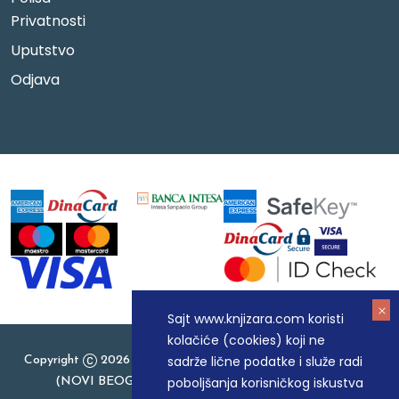
Privatnosti
Uputstvo
Odjava
Sajt www.knjizara.com koristi
kolačiće (cookies) koji ne
sadrže lične podatke i služe radi
Copyright
2026 Knjizara.com - MAKART DOO BEOGRAD
poboljšanja korisničkog iskustva
(NOVI BEOGRAD), PIB: 105184104, MB: 20337524