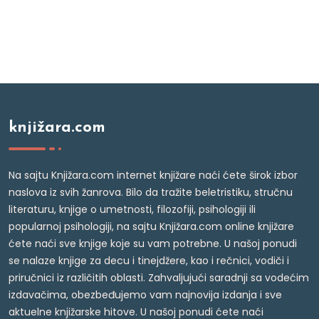
knjižara.com
Na sajtu Knjižara.com internet knjižare naći ćete širok izbor
naslova iz svih žanrova. Bilo da tražite beletristiku, stručnu
literaturu, knjige o umetnosti, filozofiji, psihologiji ili
popularnoj psihologiji, na sajtu Knjižara.com online knjižare
ćete naći sve knjige koje su vam potrebne. U našoj ponudi
se nalaze knjige za decu i tinejdžere, kao i rečnici, vodiči i
priručnici iz različitih oblasti. Zahvaljujući saradnji sa vodećim
izdavačima, obezbeđujemo vam najnovija izdanja i sve
aktuelne knjižarske hitove. U našoj ponudi ćete naći