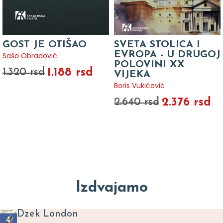
GOST JE OTIŠAO
SVETA STOLICA I
EVROPA - U DRUGOJ
Saša Obradović
POLOVINI XX
1.188 rsd
1.320 rsd
VIJEKA
Boris Vukićević
2.376 rsd
2.640 rsd
Izdvajamo
Dzek London