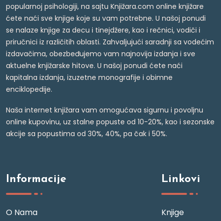
popularnoj psihologiji, na sajtu Knjižara.com online knjižare
ćete naći sve knjige koje su vam potrebne. U našoj ponudi
se nalaze knjige za decu i tinejdžere, kao i rečnici, vodiči i
priručnici iz različitih oblasti. Zahvaljujući saradnji sa vodećim
izdavačima, obezbeđujemo vam najnovija izdanja i sve
aktuelne knjižarske hitove. U našoj ponudi ćete naći
kapitalna izdanja, izuzetne monografije i obimne
enciklopedije.
Naša internet knjižara vam omogućava sigurnu i povoljnu
online kupovinu, uz stalne popuste od 10-20%, kao i sezonske
akcije sa popustima od 30%, 40%, pa čak i 50%.
Informacije
Linkovi
O Nama
Knjige