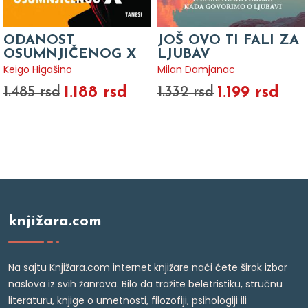
ODANOST
JOŠ OVO TI FALI ZA
OSUMNJIČENOG X
LJUBAV
Keigo Higašino
Milan Damjanac
1.188 rsd
1.199 rsd
1.485 rsd
1.332 rsd
knjižara.com
Na sajtu Knjižara.com internet knjižare naći ćete širok izbor
naslova iz svih žanrova. Bilo da tražite beletristiku, stručnu
literaturu, knjige o umetnosti, filozofiji, psihologiji ili