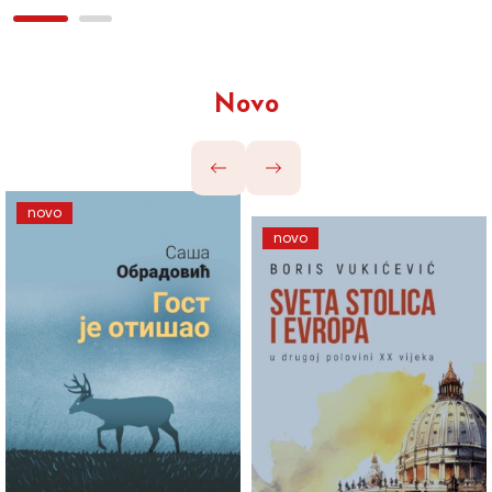
Novo
novo
novo