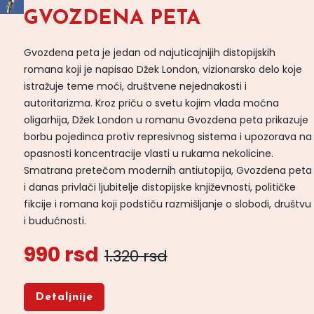
GVOZDENA PETA
Gvozdena peta je jedan od najuticajnijih distopijskih
romana koji je napisao Džek London, vizionarsko delo koje
istražuje teme moći, društvene nejednakosti i
autoritarizma. Kroz priču o svetu kojim vlada moćna
oligarhija, Džek London u romanu Gvozdena peta prikazuje
borbu pojedinca protiv represivnog sistema i upozorava na
opasnosti koncentracije vlasti u rukama nekolicine.
Smatrana pretečom modernih antiutopija, Gvozdena peta
i danas privlači ljubitelje distopijske književnosti, političke
fikcije i romana koji podstiču razmišljanje o slobodi, društvu
i budućnosti.
990 rsd
1.320 rsd
Detaljnije