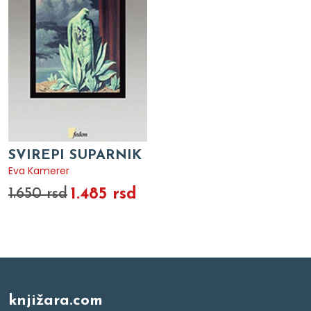
SVIREPI SUPARNIK
Eva Kamerer
1.485 rsd
1.650 rsd
knjižara.com