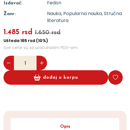
Fedon
Izdavač:
Nauka, Popularna nauka, Stručna
Žanr:
literatura
1.485 rsd
1.650 rsd
Ušteda 165 rsd (10%)
Sve cene su sa uračunatim PDV-om.
dodaj u korpu
Opis