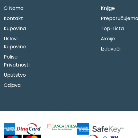
O Nama
Knjige
Kontakt
Preporučujem
Kupovina
Top-Lista
Uslovi
Akcije
Kupovine
Izdavači
Polisa
Privatnosti
Uputstvo
Odjava