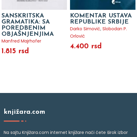
SANSKRITSKA
KOMENTAR USTAVA
GRAMATIKA: SA
REPUBLIKE SRBIJE
POREDBENIM
Darko Simović
,
Slobodan P.
OBJAŠNJENJIMA
Orlović
Manfred Majrhofer
4.400 rsd
1.815 rsd
knjižara.com
Na sajtu Knjižara.com internet knjižare naći ćete širok izbor