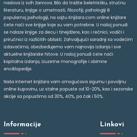
naslova iz svih žanrova. Bilo da tražite beletristiku, stručnu
literaturu, knjige o umetnosti, filozofiji, psihologiji ili
popularnoj psihologiji, na sajtu Knjižara.com online knjižare
ćete naći sve knjige koje su vam potrebne. U našoj ponudi
se nalaze knjige za decu i tinejdžere, kao i rečnici, vodiči i
priručnici iz različitih oblasti. Zahvaljujući saradnji sa vodećim
izdavačima, obezbeđujemo vam najnovija izdanja i sve
aktuelne knjižarske hitove. U našoj ponudi ćete naći
kapitalna izdanja, izuzetne monografije i obimne
enciklopedije.
Naša internet knjižara vam omogućava sigurnu i povoljnu
online kupovinu, uz stalne popuste od 10-20%, kao i sezonske
akcije sa popustima od 30%, 40%, pa čak i 50%.
Informacije
Linkovi