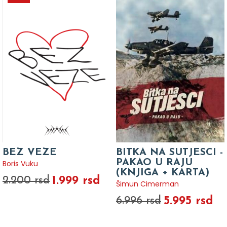
BEZ VEZE
BITKA NA SUTJESCI -
PAKAO U RAJU
Boris Vuku
(KNJIGA + KARTA)
1.999 rsd
2.200 rsd
Šimun Cimerman
5.995 rsd
6.996 rsd