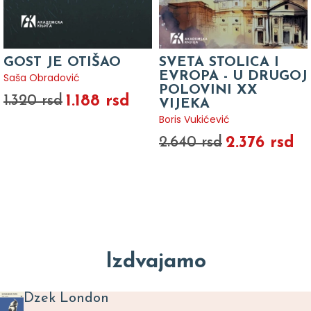
GOST JE OTIŠAO
SVETA STOLICA I
EVROPA - U DRUGOJ
Saša Obradović
POLOVINI XX
1.188 rsd
1.320 rsd
VIJEKA
Boris Vukićević
2.376 rsd
2.640 rsd
Izdvajamo
Dzek London