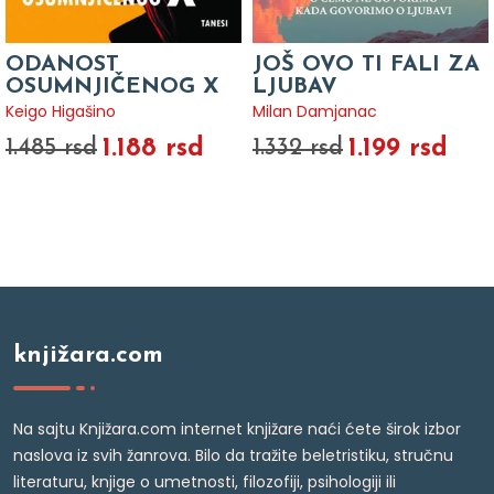
ODANOST
JOŠ OVO TI FALI ZA
OSUMNJIČENOG X
LJUBAV
Keigo Higašino
Milan Damjanac
1.188 rsd
1.199 rsd
1.485 rsd
1.332 rsd
knjižara.com
Na sajtu Knjižara.com internet knjižare naći ćete širok izbor
naslova iz svih žanrova. Bilo da tražite beletristiku, stručnu
literaturu, knjige o umetnosti, filozofiji, psihologiji ili