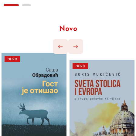
Novo
novo
novo