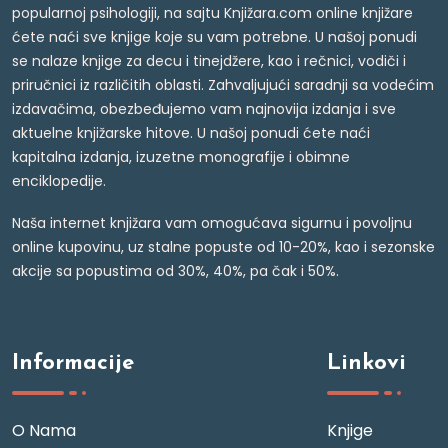
popularnoj psihologiji, na sajtu Knjižara.com online knjižare
ćete naći sve knjige koje su vam potrebne. U našoj ponudi
se nalaze knjige za decu i tinejdžere, kao i rečnici, vodiči i
priručnici iz različitih oblasti. Zahvaljujući saradnji sa vodećim
izdavačima, obezbeđujemo vam najnovija izdanja i sve
aktuelne knjižarske hitove. U našoj ponudi ćete naći
kapitalna izdanja, izuzetne monografije i obimne
enciklopedije.
Naša internet knjižara vam omogućava sigurnu i povoljnu
online kupovinu, uz stalne popuste od 10-20%, kao i sezonske
akcije sa popustima od 30%, 40%, pa čak i 50%.
Informacije
Linkovi
O Nama
Knjige