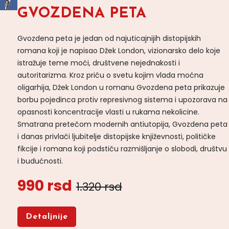
GVOZDENA PETA
Gvozdena peta je jedan od najuticajnijih distopijskih
romana koji je napisao Džek London, vizionarsko delo koje
istražuje teme moći, društvene nejednakosti i
autoritarizma. Kroz priču o svetu kojim vlada moćna
oligarhija, Džek London u romanu Gvozdena peta prikazuje
borbu pojedinca protiv represivnog sistema i upozorava na
opasnosti koncentracije vlasti u rukama nekolicine.
Smatrana pretečom modernih antiutopija, Gvozdena peta
i danas privlači ljubitelje distopijske književnosti, političke
fikcije i romana koji podstiču razmišljanje o slobodi, društvu
i budućnosti.
990 rsd
1.320 rsd
Detaljnije