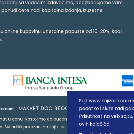
jujući saradnji sa vodećim izdavačima, obezbeđujemo vam
j ponudi ćete naći kapitalna izdanja, izuzetne
 online kupovinu, uz stalne popuste od 10-20%, kao i
.
Sajt www.knjizara.com ko
podatke i služe radi pob
ara.com - MAKART DOO BEOGRAD (NOVI BEOGRAD), PIB: 1
Prisutnost na veb sajtu
at u cenu. Nastojimo da budemo što precizniji u opisu proizvoda
ovih kolačića.
a. Svi artikli prikazani na sajtu su deo naše ponude i ne podraz