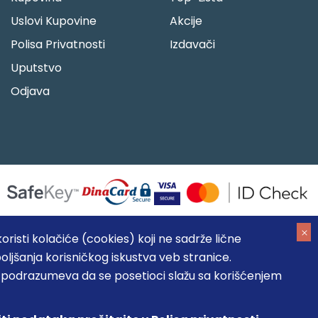
Uslovi Kupovine
Akcije
Polisa Privatnosti
Izdavači
Uputstvo
Odjava
risti kolačiće (cookies) koji ne sadrže lične
oljšanja korisničkog iskustva veb stranice.
05184104, MB: 20337524
, podrazumeva da se posetioci slažu sa korišćenjem
, prikazu slika i samih cena, ali ne možemo garantovati da su
umeva da su dostupni u svakom trenutku.