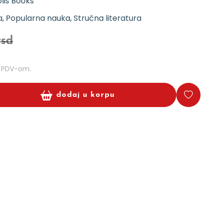
lis Books
, Popularna nauka, Stručna literatura
rsd
m PDV-om.
dodaj u korpu