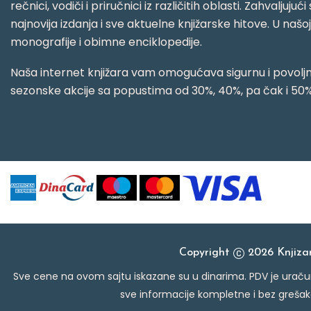
rečnici, vodiči i priručnici iz različitih oblasti. Zahval
najnovija izdanja i sve aktuelne knjižarske hitove. U našo
monografije i obimne enciklopedije.
Naša internet knjižara vam omogućava sigurnu i povoljnu
sezonske akcije sa popustima od 30%, 40%, pa čak i 50%
Copyright
2026 Knjiz
Sve cene na ovom sajtu iskazane su u dinarima. PDV je uračun
sve informacije kompletne i bez grešak