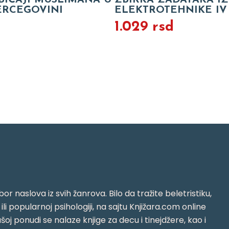
BIČAJI MUSLIMANA U
ZBIRKA ZADATAKA I
ERCEGOVINI
ELEKTROTEHNIKE IV
1.029 rsd
or naslova iz svih žanrova. Bilo da tražite beletristiku,
i ili popularnoj psihologiji, na sajtu Knjižara.com online
oj ponudi se nalaze knjige za decu i tinejdžere, kao i