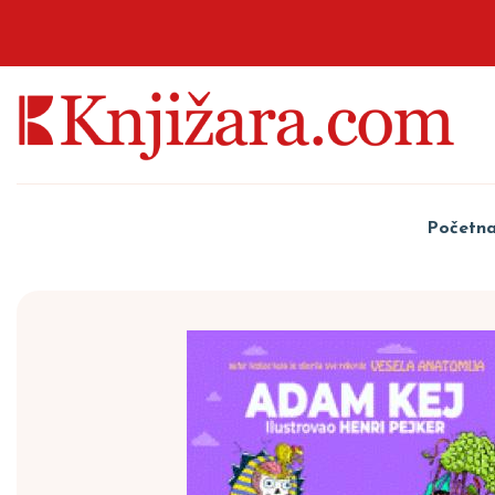
Početn