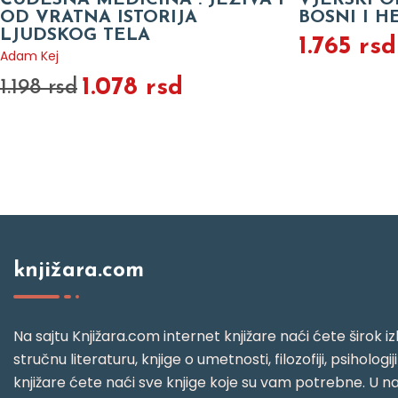
ČUDESNA MEDICINA : JEZIVA I
VJERSKI O
OD VRATNA ISTORIJA
BOSNI I H
LJUDSKOG TELA
1.765 rsd
Adam Kej
1.078 rsd
1.198 rsd
knjižara.com
Na sajtu Knjižara.com internet knjižare naći ćete širok izb
stručnu literaturu, knjige o umetnosti, filozofiji, psihologij
knjižare ćete naći sve knjige koje su vam potrebne. U naš