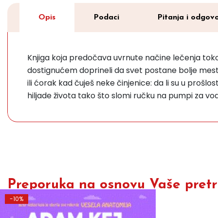
Opis
Podaci
Pitanja i odgovo
Knjiga koja predočava uvrnute načine lečenja tokom
dostignućem doprineli da svet postane bolje mesto 
ili ćorak kad čuješ neke činjenice: da li su u prošl
hiljade života tako što slomi ručku na pumpi za vo
Preporuka na osnovu Vaše pretra
-10%