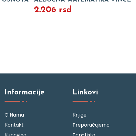
Z OSNOVA
AZBUČNA MATEMATIKA VINČE
2.206 rsd
Informacije
Linkovi
O Nama
Knjige
Kontakt
Preporučujemo
Kupovina
Top-Lista