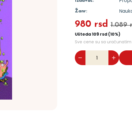
Propo
Izdavač:
Nauka
Žanr:
980 rsd
1.089 
Ušteda 109 rsd (10%)
Sve cene su sa uračunati