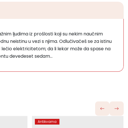
žnim ljudima iz prošlosti koji su nekim naučnim
u neistinu u vezi s njima. Odlučivaćeš se za istinu
l lečio elektricitetom; da li lekar može da spase na
cijentu devedeset sedam…
Antikvarna