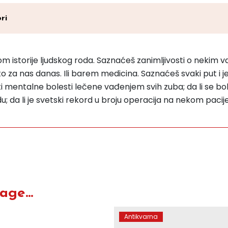
ri
 istorije ljudskog roda. Saznaćeš zanimljivosti o nekim va
za nas danas. Ili barem medicina. Saznaćeš svaki put i jedn
osti mentalne bolesti lečene vađenjem svih zuba; da li se bo
du; da li je svetski rekord u broju operacija na nekom pa
ge...
Antikvarna