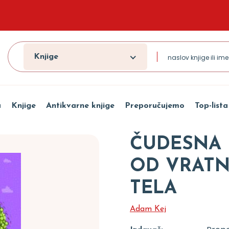
Knjige
a
Knjige
Antikvarne knjige
Preporučujemo
Top-lista
ČUDESNA M
OD VRATN
TELA
Adam Kej