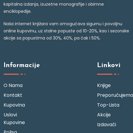
kapitalna izdanja, izuzetne monografije i obimne
enciklopedije.
Naša internet knjižara vam omogućava sigurnu i povoljnu
online kupovinu, uz stalne popuste od 10-20%, kao i sezonske
akcije sa popustima od 30%, 40%, pa čak i 50%.
Informacije
Linkovi
O Nama
Knjige
Kontakt
Preporučujem
Kupovina
Top-Lista
Uslovi
Akcije
Kupovine
Izdavači
Polisa