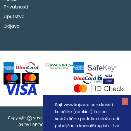
Privatnosti
Uputstvo
Odjava
Sajt www.knjizara.com koristi
kolačiće (cookies) koji ne
sadrže lične podatke i služe radi
Copyright
2026 Knjizara.com - MAKART DOO BEOGRAD
poboljšanja korisničkog iskustva
(NOVI BEOGRAD), PIB: 105184104, MB: 20337524