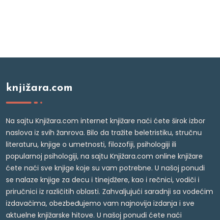
knjižara.com
Na sajtu Knjižara.com internet knjižare naći ćete širok izbor
naslova iz svih žanrova. Bilo da tražite beletristiku, stručnu
literaturu, knjige o umetnosti, filozofiji, psihologiji ili
popularnoj psihologiji, na sajtu Knjižara.com online knjižare
ćete naći sve knjige koje su vam potrebne. U našoj ponudi
se nalaze knjige za decu i tinejdžere, kao i rečnici, vodiči i
priručnici iz različitih oblasti. Zahvaljujući saradnji sa vodećim
izdavačima, obezbeđujemo vam najnovija izdanja i sve
aktuelne knjižarske hitove. U našoj ponudi ćete naći