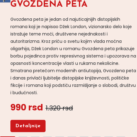
GVOZDENA PETA
Gvozdena peta je jedan od najuticajnijih distopijskih
romana koji je napisao Džek London, vizionarsko delo koje
istražuje teme moći, društvene nejednakosti i
autoritarizma. Kroz priču o svetu kojim vlada moćna
oligarhija, Džek London u romanu Gvozdena peta prikazuje
borbu pojedinca protiv represivnog sistema i upozorava na
opasnosti koncentracije vlasti u rukama nekolicine.
Smatrana pretečom modernih antiutopija, Gvozdena peta
i danas privlači ljubitelje distopijske književnosti, političke
fikcije i romana koji podstiču razmišljanje o slobodi, društvu
i budućnosti.
990 rsd
1.320 rsd
Detaljnije