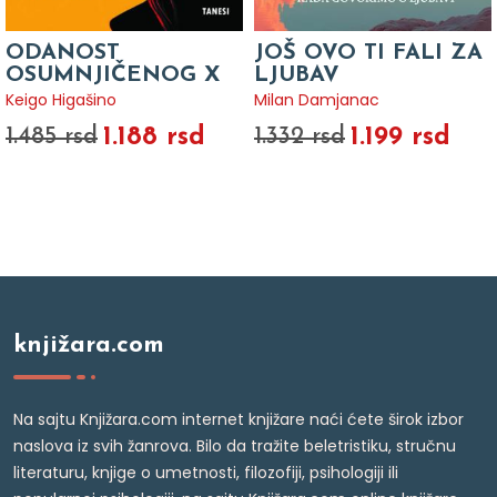
ODANOST
JOŠ OVO TI FALI ZA
OSUMNJIČENOG X
LJUBAV
Keigo Higašino
Milan Damjanac
1.188 rsd
1.199 rsd
1.485 rsd
1.332 rsd
knjižara.com
Na sajtu Knjižara.com internet knjižare naći ćete širok izbor
naslova iz svih žanrova. Bilo da tražite beletristiku, stručnu
literaturu, knjige o umetnosti, filozofiji, psihologiji ili