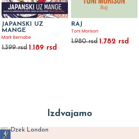
JAPANSKI UZ
RAJ
MANGE
Toni Morison
Mark Bernabe
1.782 rsd
1.980 rsd
1.189 rsd
1.399 rsd
Izdvajamo
Dzek London