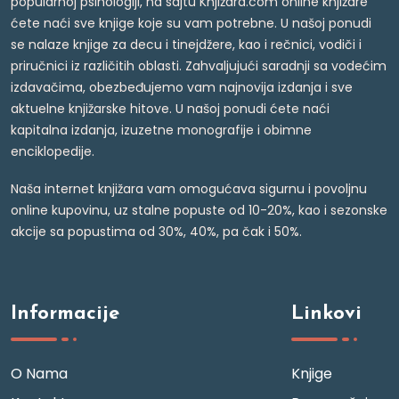
popularnoj psihologiji, na sajtu Knjižara.com online knjižare
ćete naći sve knjige koje su vam potrebne. U našoj ponudi
se nalaze knjige za decu i tinejdžere, kao i rečnici, vodiči i
priručnici iz različitih oblasti. Zahvaljujući saradnji sa vodećim
izdavačima, obezbeđujemo vam najnovija izdanja i sve
aktuelne knjižarske hitove. U našoj ponudi ćete naći
kapitalna izdanja, izuzetne monografije i obimne
enciklopedije.
Naša internet knjižara vam omogućava sigurnu i povoljnu
online kupovinu, uz stalne popuste od 10-20%, kao i sezonske
akcije sa popustima od 30%, 40%, pa čak i 50%.
Informacije
Linkovi
O Nama
Knjige