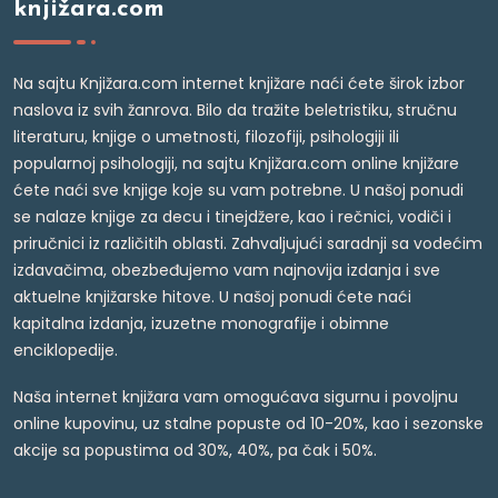
knjižara.com
Na sajtu Knjižara.com internet knjižare naći ćete širok izbor
naslova iz svih žanrova. Bilo da tražite beletristiku, stručnu
literaturu, knjige o umetnosti, filozofiji, psihologiji ili
popularnoj psihologiji, na sajtu Knjižara.com online knjižare
ćete naći sve knjige koje su vam potrebne. U našoj ponudi
se nalaze knjige za decu i tinejdžere, kao i rečnici, vodiči i
priručnici iz različitih oblasti. Zahvaljujući saradnji sa vodećim
izdavačima, obezbeđujemo vam najnovija izdanja i sve
aktuelne knjižarske hitove. U našoj ponudi ćete naći
kapitalna izdanja, izuzetne monografije i obimne
enciklopedije.
Naša internet knjižara vam omogućava sigurnu i povoljnu
online kupovinu, uz stalne popuste od 10-20%, kao i sezonske
akcije sa popustima od 30%, 40%, pa čak i 50%.