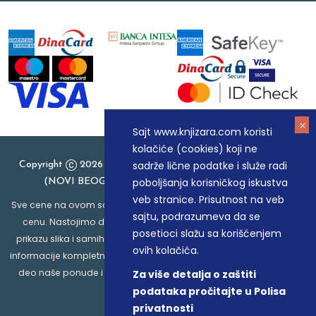
Sajt www.knjizara.com koristi
kolačiće (cookies) koji ne
sadrže lične podatke i služe radi
Copyright
2026 Knjizara.com - MAKART DOO BEOGRAD
poboljšanja korisničkog iskustva
(NOVI BEOGRAD), PIB: 105184104, MB: 20337524
veb stranice. Prisutnost na veb
Sve cene na ovom sajtu iskazane su u dinarima. PDV je uračunat u
sajtu, podrazumeva da se
cenu. Nastojimo da budemo što precizniji u opisu proizvoda,
posetioci slažu sa korišćenjem
prikazu slika i samih cena, ali ne možemo garantovati da su sve
ovih kolačića.
informacije kompletne i bez grešaka. Svi artikli prikazani na sajtu su
deo naše ponude i ne podrazumeva da su dostupni u svakom
Za više detalja o zaštiti
trenutku.
podataka pročitajte u Polisa
privatnosti