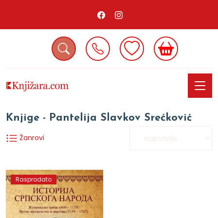
Knjige - Pantelija Slavkov Srećković
Žanrovi
Rasprodato