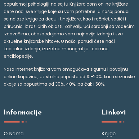
popularnoj psihologiji, na sajtu Knjižara.com online knjižare
ćete naći sve knjige koje su vam potrebne. U našoj ponudi
se nalaze knjige za decu i tinejdžere, kao i rečnici, vodiči i
priručnici iz različitih oblasti. Zahvaljujući saradnji sa vodećim
izdavačima, obezbeđujemo vam najnovija izdanja i sve
aktuelne knjižarske hitove. U našoj ponudi ćete naći
kapitalna izdanja, izuzetne monografije i obimne
enciklopedije.
Naša internet knjižara vam omogućava sigurnu i povoljnu
online kupovinu, uz stalne popuste od 10-20%, kao i sezonske
akcije sa popustima od 30%, 40%, pa čak i 50%.
Informacije
Linkovi
O Nama
Knjige