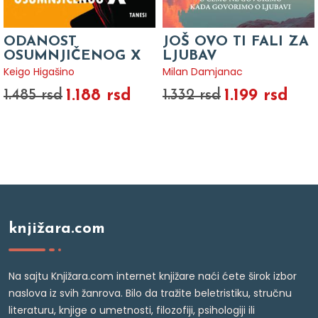
ODANOST
JOŠ OVO TI FALI ZA
OSUMNJIČENOG X
LJUBAV
Keigo Higašino
Milan Damjanac
1.188 rsd
1.199 rsd
1.485 rsd
1.332 rsd
knjižara.com
Na sajtu Knjižara.com internet knjižare naći ćete širok izbor
naslova iz svih žanrova. Bilo da tražite beletristiku, stručnu
literaturu, knjige o umetnosti, filozofiji, psihologiji ili