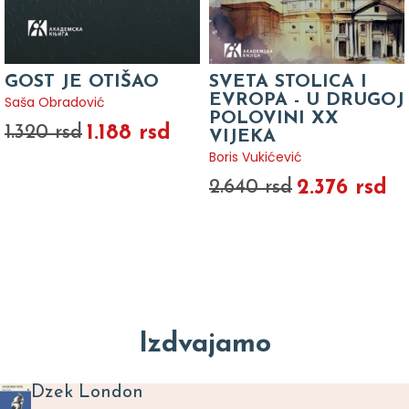
GOST JE OTIŠAO
SVETA STOLICA I
EVROPA - U DRUGOJ
Saša Obradović
POLOVINI XX
1.188 rsd
1.320 rsd
VIJEKA
Boris Vukićević
2.376 rsd
2.640 rsd
Izdvajamo
Dzek London