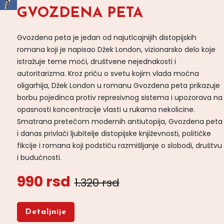
GVOZDENA PETA
Gvozdena peta je jedan od najuticajnijih distopijskih
romana koji je napisao Džek London, vizionarsko delo koje
istražuje teme moći, društvene nejednakosti i
autoritarizma. Kroz priču o svetu kojim vlada moćna
oligarhija, Džek London u romanu Gvozdena peta prikazuje
borbu pojedinca protiv represivnog sistema i upozorava na
opasnosti koncentracije vlasti u rukama nekolicine.
Smatrana pretečom modernih antiutopija, Gvozdena peta
i danas privlači ljubitelje distopijske književnosti, političke
fikcije i romana koji podstiču razmišljanje o slobodi, društvu
i budućnosti.
990 rsd
1.320 rsd
Detaljnije