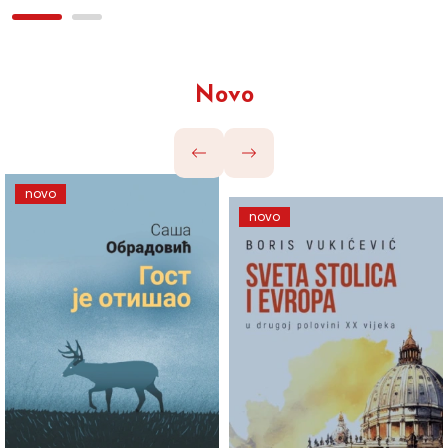
Novo
novo
novo