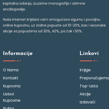
kapitalna izdanja, izuzetne monografije i obimne
enciklopedije.
Naša internet knjižara vam omogućava sigurnu i povoljnu
online kupovinu, uz stalne popuste od 10-20%, kao i sezonske
akcije sa popustima od 30%, 40%, pa čak i 50%.
Informacije
Linkovi
O Nama
Knjige
Kontakt
Preporučujem
Kupovina
Top-Lista
Uslovi
Akcije
Kupovine
Izdavači
Polisa