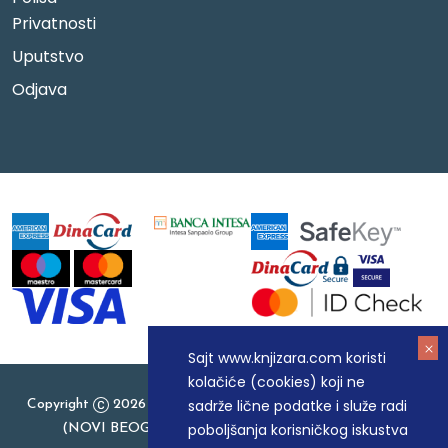
Privatnosti
Uputstvo
Odjava
Sajt www.knjizara.com koristi
kolačiće (cookies) koji ne
sadrže lične podatke i služe radi
Copyright
2026 Knjizara.com - MAKART DOO BEOGRAD
poboljšanja korisničkog iskustva
(NOVI BEOGRAD), PIB: 105184104, MB: 20337524