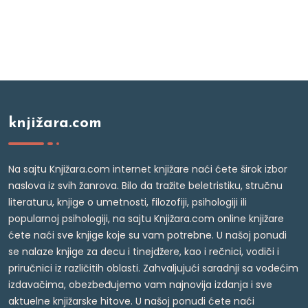
knjižara.com
Na sajtu Knjižara.com internet knjižare naći ćete širok izbor
naslova iz svih žanrova. Bilo da tražite beletristiku, stručnu
literaturu, knjige o umetnosti, filozofiji, psihologiji ili
popularnoj psihologiji, na sajtu Knjižara.com online knjižare
ćete naći sve knjige koje su vam potrebne. U našoj ponudi
se nalaze knjige za decu i tinejdžere, kao i rečnici, vodiči i
priručnici iz različitih oblasti. Zahvaljujući saradnji sa vodećim
izdavačima, obezbeđujemo vam najnovija izdanja i sve
aktuelne knjižarske hitove. U našoj ponudi ćete naći