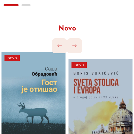
Novo
novo
novo