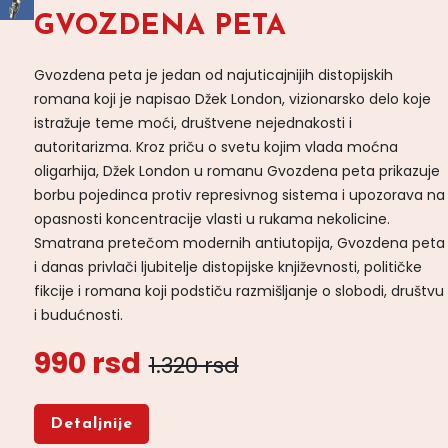
GVOZDENA PETA
Gvozdena peta je jedan od najuticajnijih distopijskih
romana koji je napisao Džek London, vizionarsko delo koje
istražuje teme moći, društvene nejednakosti i
autoritarizma. Kroz priču o svetu kojim vlada moćna
oligarhija, Džek London u romanu Gvozdena peta prikazuje
borbu pojedinca protiv represivnog sistema i upozorava na
opasnosti koncentracije vlasti u rukama nekolicine.
Smatrana pretečom modernih antiutopija, Gvozdena peta
i danas privlači ljubitelje distopijske književnosti, političke
fikcije i romana koji podstiču razmišljanje o slobodi, društvu
i budućnosti.
990 rsd
1.320 rsd
Detaljnije