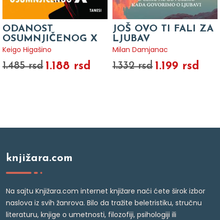
ODANOST
JOŠ OVO TI FALI ZA
OSUMNJIČENOG X
LJUBAV
Keigo Higašino
Milan Damjanac
1.188 rsd
1.199 rsd
1.485 rsd
1.332 rsd
knjižara.com
Na sajtu Knjižara.com internet knjižare naći ćete širok izbor
naslova iz svih žanrova. Bilo da tražite beletristiku, stručnu
literaturu, knjige o umetnosti, filozofiji, psihologiji ili