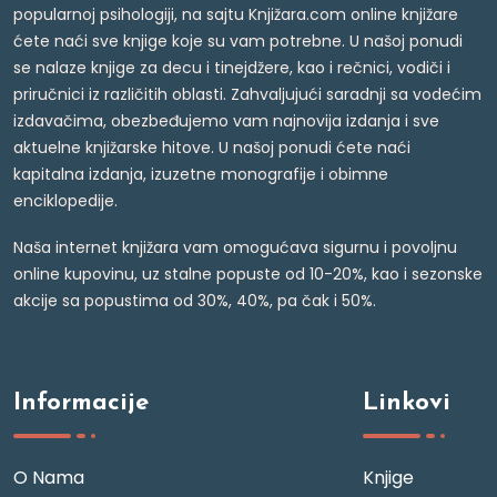
popularnoj psihologiji, na sajtu Knjižara.com online knjižare
ćete naći sve knjige koje su vam potrebne. U našoj ponudi
se nalaze knjige za decu i tinejdžere, kao i rečnici, vodiči i
priručnici iz različitih oblasti. Zahvaljujući saradnji sa vodećim
izdavačima, obezbeđujemo vam najnovija izdanja i sve
aktuelne knjižarske hitove. U našoj ponudi ćete naći
kapitalna izdanja, izuzetne monografije i obimne
enciklopedije.
Naša internet knjižara vam omogućava sigurnu i povoljnu
online kupovinu, uz stalne popuste od 10-20%, kao i sezonske
akcije sa popustima od 30%, 40%, pa čak i 50%.
Informacije
Linkovi
O Nama
Knjige