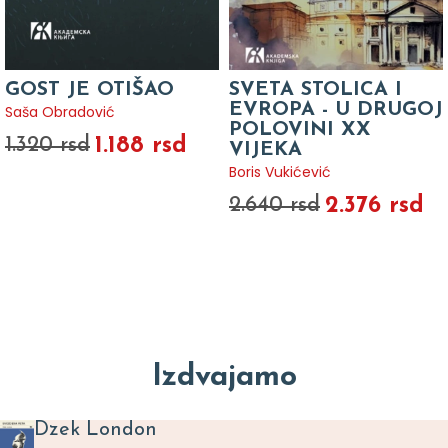
GOST JE OTIŠAO
SVETA STOLICA I
EVROPA - U DRUGOJ
Saša Obradović
POLOVINI XX
1.188 rsd
1.320 rsd
VIJEKA
Boris Vukićević
2.376 rsd
2.640 rsd
Izdvajamo
Dzek London