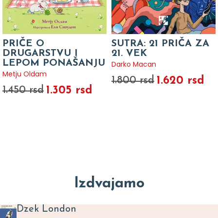
PRIČE O
SUTRA: 21 PRIČA ZA
DRUGARSTVU I
21. VEK
LEPOM PONAŠANJU
Darko Macan
Metju Oldam
1.620 rsd
1.800 rsd
1.305 rsd
1.450 rsd
Izdvajamo
Dzek London