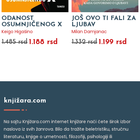
ODANOST
JOŠ OVO TI FALI ZA
OSUMNJIČENOG X
LJUBAV
Keigo Higašino
Milan Damjanac
1.188 rsd
1.199 rsd
1.485 rsd
1.332 rsd
knjižara.com
Na sajtu Knjižara.com internet knjižare naći ćete širok izbor
naslova iz svih žanrova. Bilo da tražite beletristiku, stručnu
literaturu, knjige o umetnosti, filozofiji, psihologiji ili