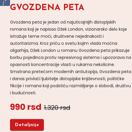
GVOZDENA PETA
Gvozdena peta je jedan od najuticajnijih distopijskih
romana koji je napisao Džek London, vizionarsko delo koje
istražuje teme moći, društvene nejednakosti i
autoritarizma. Kroz priču o svetu kojim vlada moćna
oligarhija, Džek London u romanu Gvozdena peta prikazuje
borbu pojedinca protiv represivnog sistema i upozorava na
opasnosti koncentracije vlasti u rukama nekolicine.
Smatrana pretečom modernih antiutopija, Gvozdena peta
i danas privlači ljubitelje distopijske književnosti, političke
fikcije i romana koji podstiču razmišljanje o slobodi, društvu
i budućnosti.
990 rsd
1.320 rsd
Detaljnije