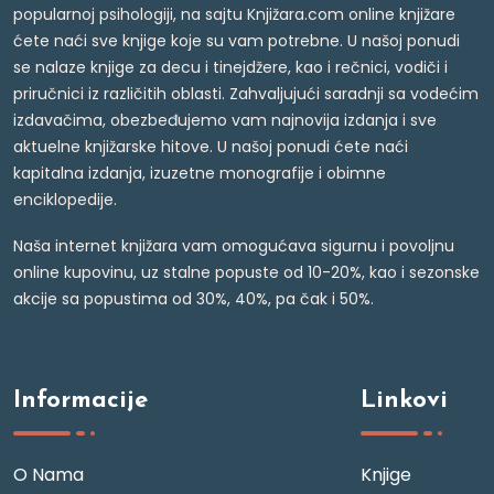
popularnoj psihologiji, na sajtu Knjižara.com online knjižare
ćete naći sve knjige koje su vam potrebne. U našoj ponudi
se nalaze knjige za decu i tinejdžere, kao i rečnici, vodiči i
priručnici iz različitih oblasti. Zahvaljujući saradnji sa vodećim
izdavačima, obezbeđujemo vam najnovija izdanja i sve
aktuelne knjižarske hitove. U našoj ponudi ćete naći
kapitalna izdanja, izuzetne monografije i obimne
enciklopedije.
Naša internet knjižara vam omogućava sigurnu i povoljnu
online kupovinu, uz stalne popuste od 10-20%, kao i sezonske
akcije sa popustima od 30%, 40%, pa čak i 50%.
Informacije
Linkovi
O Nama
Knjige