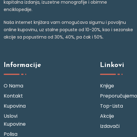
kapitalna izdanja, izuzetne monografije i obimne
enciklopedije.
Naša internet knjižara vam omogućava sigurnu i povoljnu
online kupovinu, uz stalne popuste od 10-20%, kao i sezonske
akcije sa popustima od 30%, 40%, pa čak i 50%.
Informacije
Linkovi
O Nama
Knjige
Kontakt
Preporučujem
Kupovina
Top-Lista
Uslovi
Akcije
Kupovine
Izdavači
Polisa