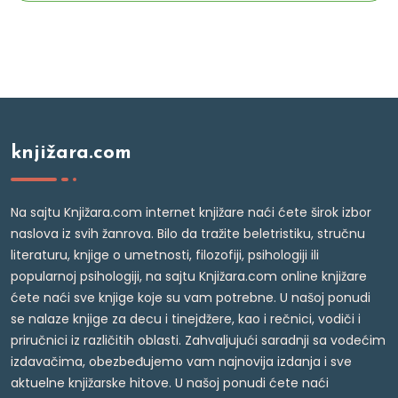
knjižara.com
Na sajtu Knjižara.com internet knjižare naći ćete širok izbor
naslova iz svih žanrova. Bilo da tražite beletristiku, stručnu
literaturu, knjige o umetnosti, filozofiji, psihologiji ili
popularnoj psihologiji, na sajtu Knjižara.com online knjižare
ćete naći sve knjige koje su vam potrebne. U našoj ponudi
se nalaze knjige za decu i tinejdžere, kao i rečnici, vodiči i
priručnici iz različitih oblasti. Zahvaljujući saradnji sa vodećim
izdavačima, obezbeđujemo vam najnovija izdanja i sve
aktuelne knjižarske hitove. U našoj ponudi ćete naći