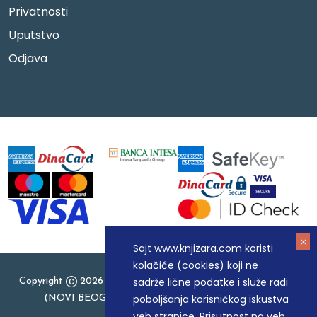
Privatnosti
Uputstvo
Odjava
Sajt www.knjizara.com koristi
kolačiće (cookies) koji ne
sadrže lične podatke i služe radi
Copyright
2026 Knjizara.com - MAKART DOO BEOGRAD
poboljšanja korisničkog iskustva
(NOVI BEOGRAD), PIB: 105184104, MB: 20337524
veb stranice. Prisutnost na veb