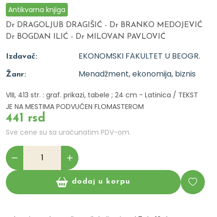
Antikvarna knjiga
Dr DRAGOLJUB DRAGIŠIĆ - Dr BRANKO MEDOJEVIĆ
Dr BOGDAN ILIĆ - Dr MILOVAN PAVLOVIĆ
EKONOMSKI FAKULTET U BEOGR.
Izdavač:
Menadžment, ekonomija, biznis
Žanr:
VIII, 413 str. : graf. prikazi, tabele ; 24 cm - Latinica / TEKST
JE NA MESTIMA PODVUČEN FLOMASTEROM
441 rsd
Sve cene su sa uračunatim PDV-om.
dodaj u korpu