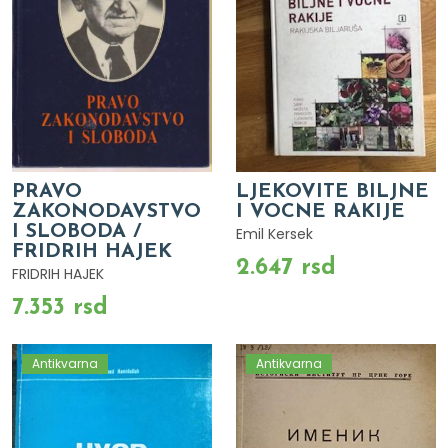
PRAVO
LJEKOVITE BILJNE
ZAKONODAVSTVO
I VOCNE RAKIJE
I SLOBODA /
Emil Kersek
FRIDRIH HAJEK
2.647 rsd
FRIDRIH HAJEK
7.353 rsd
Antikvarna
Antikvarna