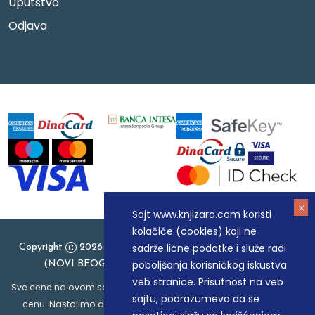
Uputstvo
Odjava
Sajt www.knjizara.com koristi
kolačiće (cookies) koji ne
sadrže lične podatke i služe radi
Copyright
2026 Knjizara.com - MAKART DOO BEOGRAD
poboljšanja korisničkog iskustva
(NOVI BEOGRAD), PIB: 105184104, MB: 20337524
veb stranice. Prisutnost na veb
Sve cene na ovom sajtu iskazane su u dinarima. PDV je uračunat u
sajtu, podrazumeva da se
cenu. Nastojimo da budemo što precizniji u opisu proizvoda,