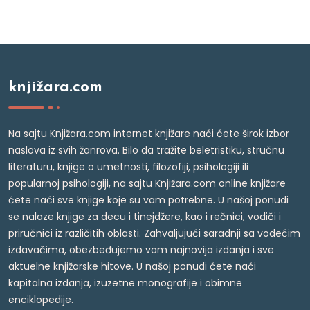
knjižara.com
Na sajtu Knjižara.com internet knjižare naći ćete širok izbor
naslova iz svih žanrova. Bilo da tražite beletristiku, stručnu
literaturu, knjige o umetnosti, filozofiji, psihologiji ili
popularnoj psihologiji, na sajtu Knjižara.com online knjižare
ćete naći sve knjige koje su vam potrebne. U našoj ponudi
se nalaze knjige za decu i tinejdžere, kao i rečnici, vodiči i
priručnici iz različitih oblasti. Zahvaljujući saradnji sa vodećim
izdavačima, obezbeđujemo vam najnovija izdanja i sve
aktuelne knjižarske hitove. U našoj ponudi ćete naći
kapitalna izdanja, izuzetne monografije i obimne
enciklopedije.