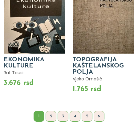
EKONOMIKA
TOPOGRAFIJA
KULTURE
KAŠTELANSKOG
POLJA
Rut Tausi
Vjeko Omašić
3.676 rsd
1.765 rsd
1
2
3
4
5
>