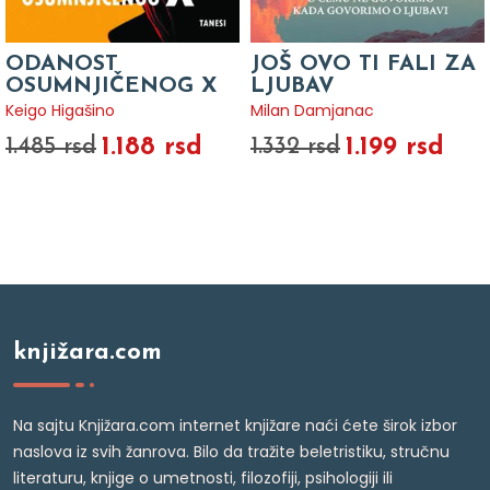
ODANOST
JOŠ OVO TI FALI ZA
OSUMNJIČENOG X
LJUBAV
Keigo Higašino
Milan Damjanac
1.188 rsd
1.199 rsd
1.485 rsd
1.332 rsd
knjižara.com
Na sajtu Knjižara.com internet knjižare naći ćete širok izbor
naslova iz svih žanrova. Bilo da tražite beletristiku, stručnu
literaturu, knjige o umetnosti, filozofiji, psihologiji ili