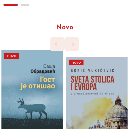
Novo
novo
novo