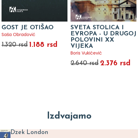
GOST JE OTIŠAO
SVETA STOLICA I
EVROPA - U DRUGOJ
Saša Obradović
POLOVINI XX
1.188 rsd
1.320 rsd
VIJEKA
Boris Vukićević
2.376 rsd
2.640 rsd
Izdvajamo
Dzek London