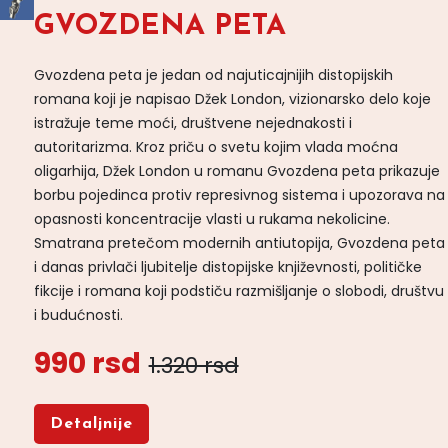
GVOZDENA PETA
Gvozdena peta je jedan od najuticajnijih distopijskih
romana koji je napisao Džek London, vizionarsko delo koje
istražuje teme moći, društvene nejednakosti i
autoritarizma. Kroz priču o svetu kojim vlada moćna
oligarhija, Džek London u romanu Gvozdena peta prikazuje
borbu pojedinca protiv represivnog sistema i upozorava na
opasnosti koncentracije vlasti u rukama nekolicine.
Smatrana pretečom modernih antiutopija, Gvozdena peta
i danas privlači ljubitelje distopijske književnosti, političke
fikcije i romana koji podstiču razmišljanje o slobodi, društvu
i budućnosti.
990 rsd
1.320 rsd
Detaljnije