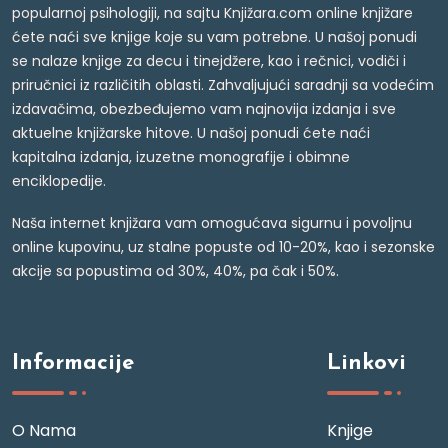
popularnoj psihologiji, na sajtu Knjižara.com online knjižare
ćete naći sve knjige koje su vam potrebne. U našoj ponudi
se nalaze knjige za decu i tinejdžere, kao i rečnici, vodiči i
priručnici iz različitih oblasti. Zahvaljujući saradnji sa vodećim
izdavačima, obezbeđujemo vam najnovija izdanja i sve
aktuelne knjižarske hitove. U našoj ponudi ćete naći
kapitalna izdanja, izuzetne monografije i obimne
enciklopedije.
Naša internet knjižara vam omogućava sigurnu i povoljnu
online kupovinu, uz stalne popuste od 10-20%, kao i sezonske
akcije sa popustima od 30%, 40%, pa čak i 50%.
Informacije
Linkovi
O Nama
Knjige