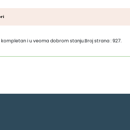
ri
ika kompletan i u veoma dobrom stanju.Broj strana : 927.