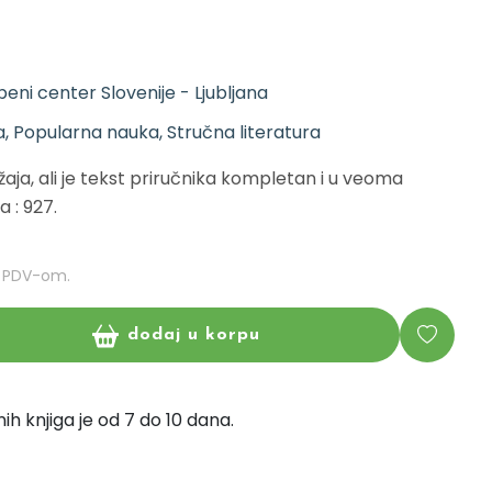
eni center Slovenije - Ljubljana
, Popularna nauka, Stručna literatura
žaja, ali je tekst priručnika kompletan i u veoma
 : 927.
m PDV-om.
dodaj u korpu
ih knjiga je od 7 do 10 dana.