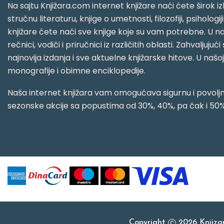
Na sajtu Knjižara.com internet knjižare naći ćete širok izb
stručnu literaturu, knjige o umetnosti, filozofiji, psihologij
knjižare ćete naći sve knjige koje su vam potrebne. U naš
rečnici, vodiči i priručnici iz različitih oblasti. Zahval
najnovija izdanja i sve aktuelne knjižarske hitove. U našo
monografije i obimne enciklopedije.
Naša internet knjižara vam omogućava sigurnu i povoljnu
sezonske akcije sa popustima od 30%, 40%, pa čak i 50%
Copyright
2026 Knjiz