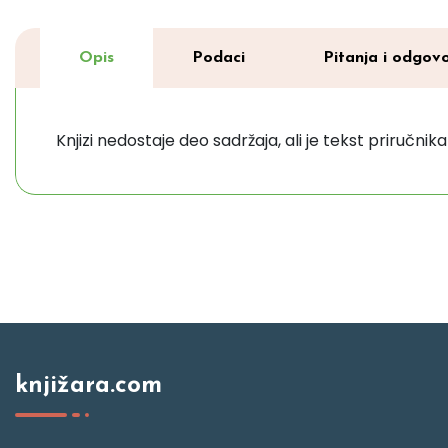
Opis
Podaci
Pitanja i odgovo
Knjizi nedostaje deo sadržaja, ali je tekst priručn
knjižara.com