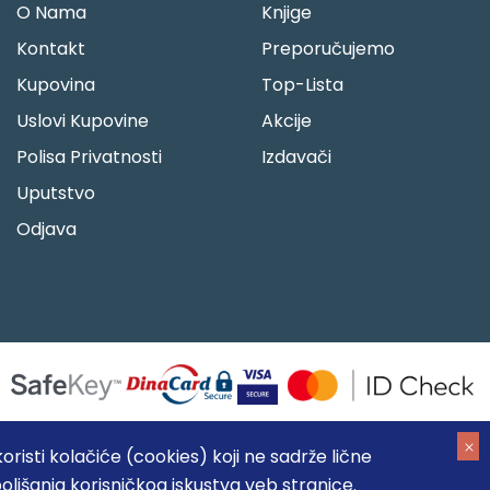
O Nama
Knjige
Kontakt
Preporučujemo
Kupovina
Top-Lista
Uslovi Kupovine
Akcije
Polisa Privatnosti
Izdavači
Uputstvo
Odjava
risti kolačiće (cookies) koji ne sadrže lične
oljšanja korisničkog iskustva veb stranice.
05184104, MB: 20337524