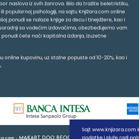
or naslova iz svih žanrova. Bilo da tražite beletristiku,
i ili popularnoj psihologiji, na sajtu Knjižara.com online
oj ponudi se nalaze knjige za decu i tinejdžere, kao i
jujući saradnji sa vodećim izdavačima, obezbeđujemo vam
j ponudi ćete naći kapitalna izdanja, izuzetne
 online kupovinu, uz stalne popuste od 10-20%, kao i
.
Sajt www.knjizara.com ko
podatke i služe radi pob
ara.com - MAKART DOO BEOGRAD (NOVI BEOGRAD), PIB: 1