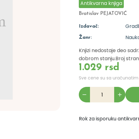
Antikvarna knjiga
Bratislav PEJATOVIĆ
Gradb
Izdavač:
Nauka
Žanr:
Knjizi nedostaje deo sadr
dobrom stanju.Broj strana
1.029 rsd
Sve cene su sa uračunati
Rok za isporuku antikvarn