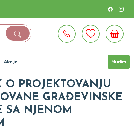
Akcije
Nudim
K O PROJEKTOVANJU
KOVANE GRAĐEVINSKE
 SA NJENOM
M