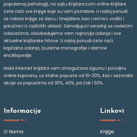
popularnoj psihologiji, na sajtu Knjižara.com online knjižare
ćete naći sve knjige koje su vam potrebne. U našoj ponudi
se nalaze knjige za decu i tinejdžere, kao i rečnici, vodiči i
priručnici iz različitih oblasti. Zahvaljujući saradnji sa vodećim
izdavačima, obezbeđujemo vam najnovija izdanja i sve
aktuelne knjižarske hitove. U našoj ponudi ćete naći
kapitalna izdanja, izuzetne monografije i obimne
enciklopedije.
Naša internet knjižara vam omogućava sigurnu i povoljnu
online kupovinu, uz stalne popuste od 10-20%, kao i sezonske
akcije sa popustima od 30%, 40%, pa čak i 50%.
Informacije
Linkovi
O Nama
Knjige