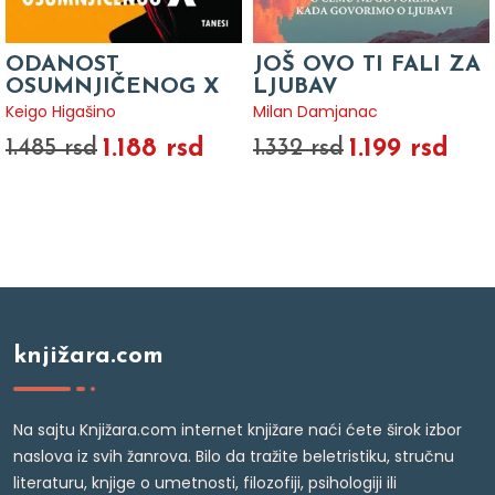
ODANOST
JOŠ OVO TI FALI ZA
OSUMNJIČENOG X
LJUBAV
Keigo Higašino
Milan Damjanac
1.188 rsd
1.199 rsd
1.485 rsd
1.332 rsd
knjižara.com
Na sajtu Knjižara.com internet knjižare naći ćete širok izbor
naslova iz svih žanrova. Bilo da tražite beletristiku, stručnu
literaturu, knjige o umetnosti, filozofiji, psihologiji ili