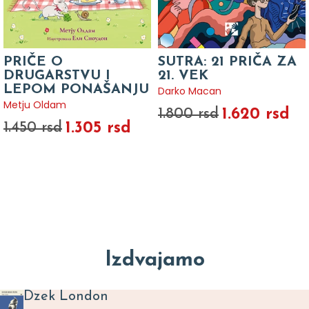
PRIČE O
SUTRA: 21 PRIČA ZA
DRUGARSTVU I
21. VEK
LEPOM PONAŠANJU
Darko Macan
Metju Oldam
1.620 rsd
1.800 rsd
1.305 rsd
1.450 rsd
Izdvajamo
Dzek London