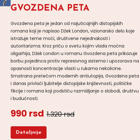
GVOZDENA PETA
Gvozdena peta je jedan od najuticajnijih distopijskih
romana koji je napisao Džek London, vizionarsko delo koje
istražuje teme moći, društvene nejednakosti i
autoritarizma. Kroz priču o svetu kojim vlada moćna
oligarhija, Džek London u romanu Gvozdena peta prikazuje
borbu pojedinca protiv represivnog sistema i upozorava na
opasnosti koncentracije vlasti u rukama nekolicine.
Smatrana pretečom modernih antiutopija, Gvozdena peta
i danas privlači ljubitelje distopijske književnosti, političke
fikcije i romana koji podstiču razmišljanje o slobodi, društvu
i budućnosti.
990 rsd
1.320 rsd
Detaljnije