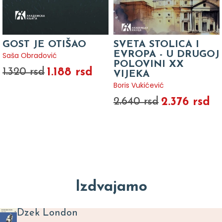
GOST JE OTIŠAO
SVETA STOLICA I
EVROPA - U DRUGOJ
Saša Obradović
POLOVINI XX
1.188 rsd
1.320 rsd
VIJEKA
Boris Vukićević
2.376 rsd
2.640 rsd
Izdvajamo
Dzek London