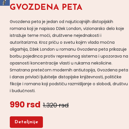
GVOZDENA PETA
Gvozdena peta je jedan od najuticajnijih distopijskih
romana koji je napisao Džek London, vizionarsko delo koje
istražuje teme moći, društvene nejednakosti i
autoritarizma. Kroz priču o svetu kojim vlada moćna
oligarhija, Džek London u romanu Gvozdena peta prikazuje
borbu pojedinca protiv represivnog sistema i upozorava na
opasnosti koncentracije vlasti u rukama nekolicine.
Smatrana pretečom modernih antiutopija, Gvozdena peta
i danas privlači ljubitelje distopijske književnosti, političke
fikcije i romana koji podstiču razmišljanje o slobodi, društvu
i budućnosti.
990 rsd
1.320 rsd
Detaljnije