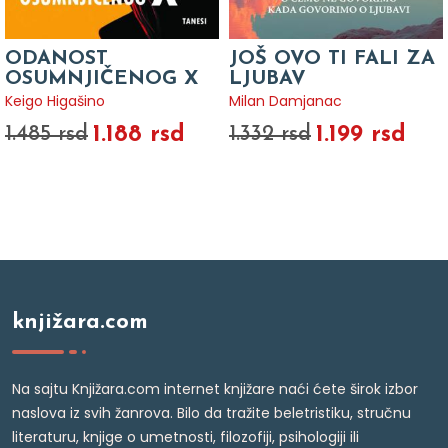
ODANOST
JOŠ OVO TI FALI ZA
OSUMNJIČENOG X
LJUBAV
Keigo Higašino
Milan Damjanac
1.188 rsd
1.199 rsd
1.485 rsd
1.332 rsd
knjižara.com
Na sajtu Knjižara.com internet knjižare naći ćete širok izbor
naslova iz svih žanrova. Bilo da tražite beletristiku, stručnu
literaturu, knjige o umetnosti, filozofiji, psihologiji ili