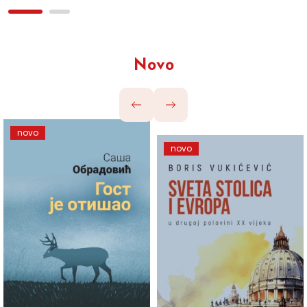
Novo
novo
novo