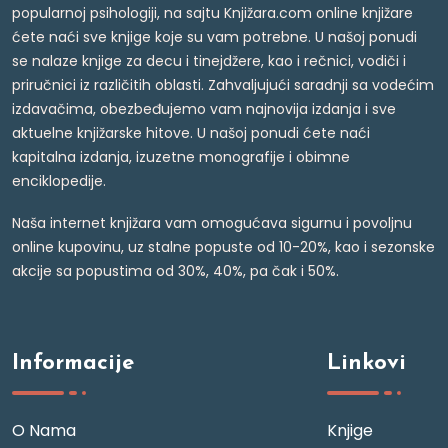
popularnoj psihologiji, na sajtu Knjižara.com online knjižare
ćete naći sve knjige koje su vam potrebne. U našoj ponudi
se nalaze knjige za decu i tinejdžere, kao i rečnici, vodiči i
priručnici iz različitih oblasti. Zahvaljujući saradnji sa vodećim
izdavačima, obezbeđujemo vam najnovija izdanja i sve
aktuelne knjižarske hitove. U našoj ponudi ćete naći
kapitalna izdanja, izuzetne monografije i obimne
enciklopedije.
Naša internet knjižara vam omogućava sigurnu i povoljnu
online kupovinu, uz stalne popuste od 10-20%, kao i sezonske
akcije sa popustima od 30%, 40%, pa čak i 50%.
Informacije
Linkovi
O Nama
Knjige