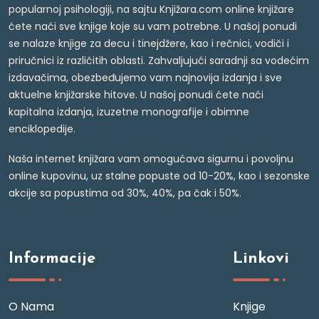
popularnoj psihologiji, na sajtu Knjižara.com online knjižare
ćete naći sve knjige koje su vam potrebne. U našoj ponudi
se nalaze knjige za decu i tinejdžere, kao i rečnici, vodiči i
priručnici iz različitih oblasti. Zahvaljujući saradnji sa vodećim
izdavačima, obezbeđujemo vam najnovija izdanja i sve
aktuelne knjižarske hitove. U našoj ponudi ćete naći
kapitalna izdanja, izuzetne monografije i obimne
enciklopedije.
Naša internet knjižara vam omogućava sigurnu i povoljnu
online kupovinu, uz stalne popuste od 10-20%, kao i sezonske
akcije sa popustima od 30%, 40%, pa čak i 50%.
Informacije
Linkovi
O Nama
Knjige