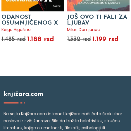
ODANOST
JOŠ OVO TI FALI ZA
OSUMNJIČENOG X
LJUBAV
Keigo Higašino
Milan Damjanac
1.188 rsd
1.199 rsd
1.485 rsd
1.332 rsd
knjižara.com
Na sajtu Knjižara.com internet knjižare naći ćete širok izbor
naslova iz svih žanrova. Bilo da tražite beletristiku, stručnu
literaturu, knjige o umetnosti, filozofiji, psihologiji ili