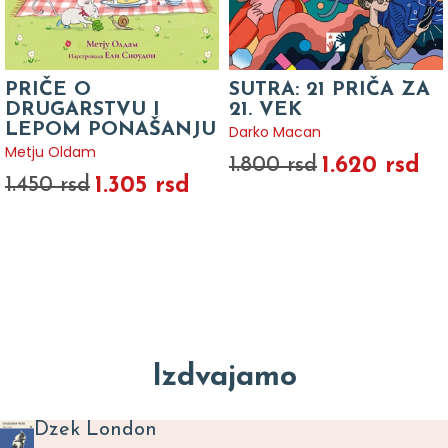
PRIČE O
SUTRA: 21 PRIČA ZA
DRUGARSTVU I
21. VEK
LEPOM PONAŠANJU
Darko Macan
Metju Oldam
1.620 rsd
1.800 rsd
1.305 rsd
1.450 rsd
Izdvajamo
Dzek London