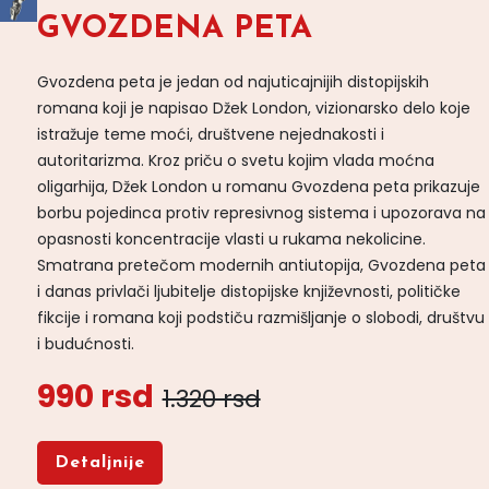
GVOZDENA PETA
Gvozdena peta je jedan od najuticajnijih distopijskih
romana koji je napisao Džek London, vizionarsko delo koje
istražuje teme moći, društvene nejednakosti i
autoritarizma. Kroz priču o svetu kojim vlada moćna
oligarhija, Džek London u romanu Gvozdena peta prikazuje
borbu pojedinca protiv represivnog sistema i upozorava na
opasnosti koncentracije vlasti u rukama nekolicine.
Smatrana pretečom modernih antiutopija, Gvozdena peta
i danas privlači ljubitelje distopijske književnosti, političke
fikcije i romana koji podstiču razmišljanje o slobodi, društvu
i budućnosti.
990 rsd
1.320 rsd
Detaljnije