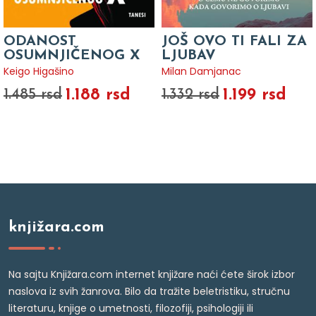
ODANOST
JOŠ OVO TI FALI ZA
OSUMNJIČENOG X
LJUBAV
Keigo Higašino
Milan Damjanac
1.188 rsd
1.199 rsd
1.485 rsd
1.332 rsd
knjižara.com
Na sajtu Knjižara.com internet knjižare naći ćete širok izbor
naslova iz svih žanrova. Bilo da tražite beletristiku, stručnu
literaturu, knjige o umetnosti, filozofiji, psihologiji ili