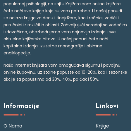
popularnoj psihologiji, na sajtu Knjižara.com online knjižare
ćete naći sve knjige koje su vam potrebne. U našoj ponudi
se nalaze knjige za decu i tinejdžere, kao i rečnici, vodiči i
priručnici iz različitih oblasti. Zahvaljujući saradnji sa vodećim
izdavačima, obezbeđujemo vam najnovija izdanja i sve
aktuelne knjižarske hitove. U našoj ponudi ćete naći
kapitalna izdanja, izuzetne monografije i obimne
enciklopedije.
Naša internet knjižara vam omogućava sigurnu i povoljnu
online kupovinu, uz stalne popuste od 10-20%, kao i sezonske
akcije sa popustima od 30%, 40%, pa čak i 50%.
Informacije
Linkovi
O Nama
Knjige