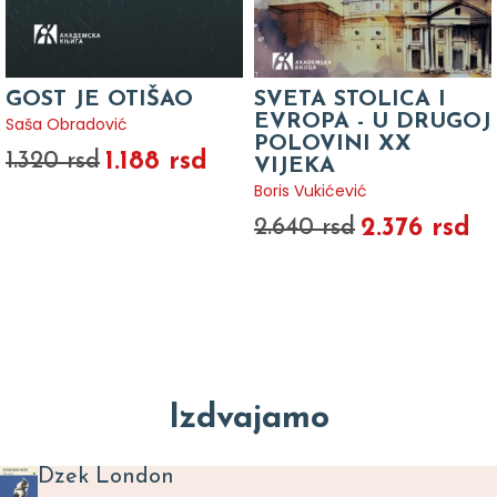
GOST JE OTIŠAO
SVETA STOLICA I
EVROPA - U DRUGOJ
Saša Obradović
POLOVINI XX
1.188 rsd
1.320 rsd
VIJEKA
Boris Vukićević
2.376 rsd
2.640 rsd
Izdvajamo
Dzek London