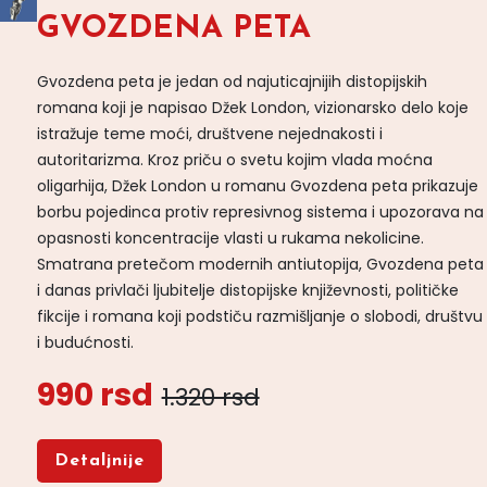
GVOZDENA PETA
Gvozdena peta je jedan od najuticajnijih distopijskih
romana koji je napisao Džek London, vizionarsko delo koje
istražuje teme moći, društvene nejednakosti i
autoritarizma. Kroz priču o svetu kojim vlada moćna
oligarhija, Džek London u romanu Gvozdena peta prikazuje
borbu pojedinca protiv represivnog sistema i upozorava na
opasnosti koncentracije vlasti u rukama nekolicine.
Smatrana pretečom modernih antiutopija, Gvozdena peta
i danas privlači ljubitelje distopijske književnosti, političke
fikcije i romana koji podstiču razmišljanje o slobodi, društvu
i budućnosti.
990 rsd
1.320 rsd
Detaljnije