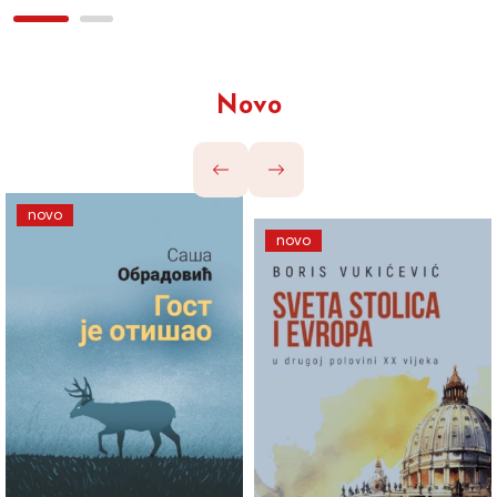
Novo
novo
novo