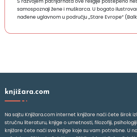
S razvojem patrijarhata ove religije postepeno ne
samospoznaji žene i muškarca. U bogato ilustrovano
nađene uglavnom u području „Stare Evrope“ (Balkan,
knjižara.com
Na sajtu Knjižara.com internet knjižare naći ćete širok izb
stručnu literaturu, knjige o umetnosti, filozofiji, psihologij
knjižare ćete naći sve knjige koje su vam potrebne. U naš