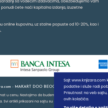
jujući saradnji sa vodećim izdavačima, obezbeđujemo vam
j ponudi ćete naći kapitalna izdanja, izuzetne
 online kupovinu, uz stalne popuste od 10-20%, kao i
.
Sajt www.knjizara.com ko
podatke i služe radi pob
ara.com - MAKART DOO BEOGRAD (NOVI BEOGRAD), PIB: 1
Prisutnost na veb sajtu
at u cenu. Nastojimo da budemo što precizniji u opisu proizvoda
ovih kolačića.
a. Svi artikli prikazani na sajtu su deo naše ponude i ne podraz
Za više detalja o zašt