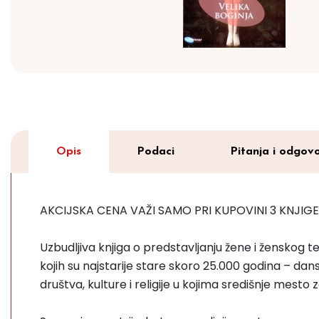
Opis
Podaci
Pitanja i odgovo
AKCIJSKA CENA VAŽI SAMO PRI KUPOVINI 3 KNJIGE
Uzbudljiva knjiga o predstavljanju žene i ženskog tela 
kojih su najstarije stare skoro 25.000 godina – dans
društva, kulture i religije u kojima središnje mest