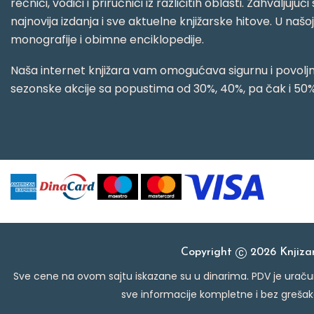
rečnici, vodiči i priručnici iz različitih oblasti. Zahval
najnovija izdanja i sve aktuelne knjižarske hitove. U našo
monografije i obimne enciklopedije.
Naša internet knjižara vam omogućava sigurnu i povoljnu
sezonske akcije sa popustima od 30%, 40%, pa čak i 50%
Copyright
2026 Knjiz
Sve cene na ovom sajtu iskazane su u dinarima. PDV je uračun
sve informacije kompletne i bez grešak