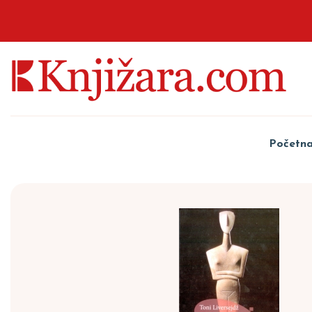
Početn