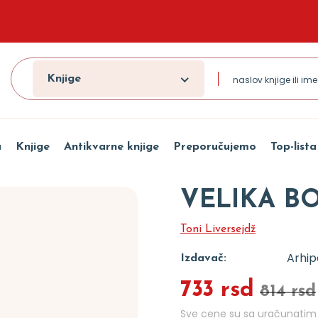
Knjige
a
Knjige
Antikvarne knjige
Preporučujemo
Top-lista
VELIKA B
Toni Liversejdž
Arhip
Izdavač:
733 rsd
814 rsd
Sve cene su sa uračunati