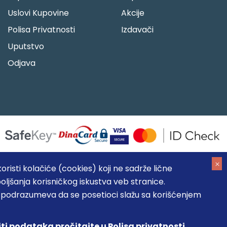
Uslovi Kupovine
Akcije
Polisa Privatnosti
Izdavači
Uputstvo
Odjava
risti kolačiće (cookies) koji ne sadrže lične
oljšanja korisničkog iskustva veb stranice.
05184104, MB: 20337524
, podrazumeva da se posetioci slažu sa korišćenjem
, prikazu slika i samih cena, ali ne možemo garantovati da su
umeva da su dostupni u svakom trenutku.
iti podataka pročitajte u Polisa privatnosti