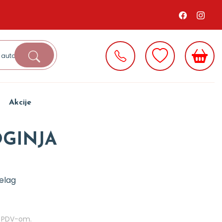
Akcije
OGINJA
elag
m PDV-om.