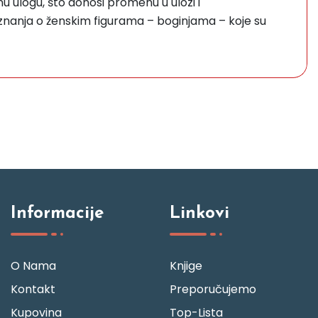
 ulogu, što donosi promenu u ulozi i
saznanja o ženskim figurama – boginjama – koje su
Informacije
Linkovi
O Nama
Knjige
Kontakt
Preporučujemo
Kupovina
Top-Lista