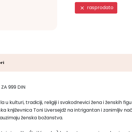
rasprodato
ri
 ZA 999 DIN
u kulturi, tradiciji, religiji i svakodnevici žena i ženskih fi
ka književnica Toni Liversejdž na intrigantan i zanimljiv nač
o zauzimaju ženska božanstva.