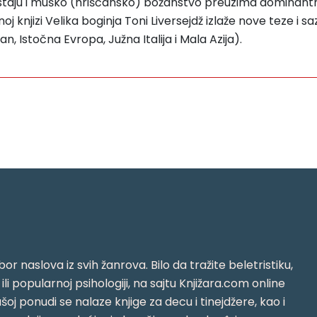
staju i muško (hrišćansko) božanstvo preuzima dominantnu
j knjizi Velika boginja Toni Liversejdž izlaže nove teze i 
 Istočna Evropa, Južna Italija i Mala Azija).
or naslova iz svih žanrova. Bilo da tražite beletristiku,
i ili popularnoj psihologiji, na sajtu Knjižara.com online
oj ponudi se nalaze knjige za decu i tinejdžere, kao i