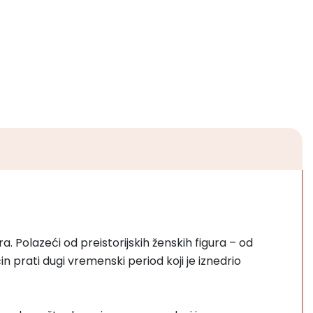
gura. Polazeći od preistorijskih ženskih figura – od
in prati dugi vremenski period koji je iznedrio