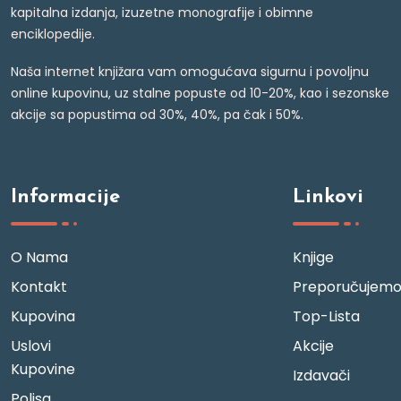
kapitalna izdanja, izuzetne monografije i obimne
enciklopedije.
Naša internet knjižara vam omogućava sigurnu i povoljnu
online kupovinu, uz stalne popuste od 10-20%, kao i sezonske
akcije sa popustima od 30%, 40%, pa čak i 50%.
Informacije
Linkovi
O Nama
Knjige
Kontakt
Preporučujem
Kupovina
Top-Lista
Uslovi
Akcije
Kupovine
Izdavači
Polisa