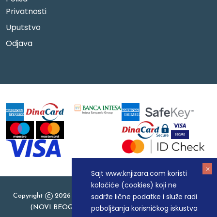
Privatnosti
Uputstvo
Odjava
Sajt www.knjizara.com koristi
kolačiće (cookies) koji ne
sadrže lične podatke i služe radi
Copyright
2026 Knjizara.com - MAKART DOO BEOGRAD
poboljšanja korisničkog iskustva
(NOVI BEOGRAD), PIB: 105184104, MB: 20337524