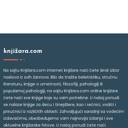
knjižara.com
Na sajtu Knjižara.com internet knjižare naći ćete širok izbor
naslova iz svih žanrova. Bilo da tražite beletristiku, stručnu
literaturu, knjige o umetnosti, filozofiji, psihologiji ili
popularnoj psihologiji, na sajtu Knjižara.com online knjižare
ćete naći sve knjige koje su vam potrebne. U našoj ponudi
se nalaze knjige za decu i tinejdžere, kao i rečnici, vodiči i
priručnici iz različitih oblasti. Zahvaljujući saradnji sa vodećim
izdavačima, obezbeđujemo vam najnovija izdanja i sve
aktuelne knjižarske hitove. U našoj ponudi ćete naći