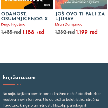
ODANOST
JOŠ OVO TI FALI ZA
OSUMNJIČENOG X
LJUBAV
Keigo Higašino
Milan Damjanac
1.188 rsd
1.199 rsd
1.485 rsd
1.332 rsd
knjižara.com
Na sajtu Knjižara.com internet knjižare naći ćete širok izbor
naslova iz svih žanrova. Bilo da tražite beletristiku, stručnu
literaturu, knjige o umetnosti, filozofiji, psihologiji ili