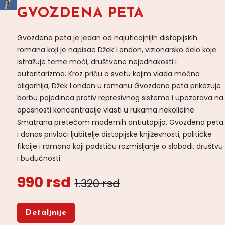
GVOZDENA PETA
Gvozdena peta je jedan od najuticajnijih distopijskih
romana koji je napisao Džek London, vizionarsko delo koje
istražuje teme moći, društvene nejednakosti i
autoritarizma. Kroz priču o svetu kojim vlada moćna
oligarhija, Džek London u romanu Gvozdena peta prikazuje
borbu pojedinca protiv represivnog sistema i upozorava na
opasnosti koncentracije vlasti u rukama nekolicine.
Smatrana pretečom modernih antiutopija, Gvozdena peta
i danas privlači ljubitelje distopijske književnosti, političke
fikcije i romana koji podstiču razmišljanje o slobodi, društvu
i budućnosti.
990 rsd
1.320 rsd
Detaljnije