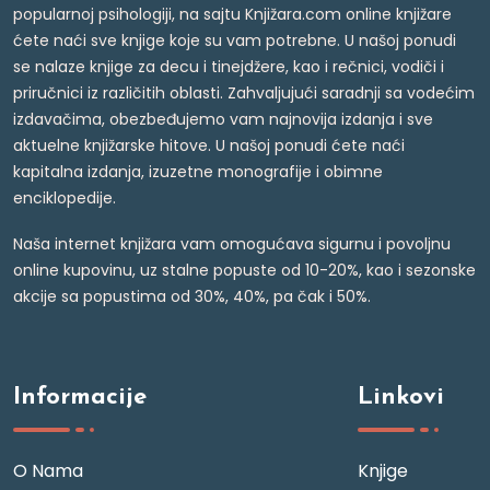
popularnoj psihologiji, na sajtu Knjižara.com online knjižare
ćete naći sve knjige koje su vam potrebne. U našoj ponudi
se nalaze knjige za decu i tinejdžere, kao i rečnici, vodiči i
priručnici iz različitih oblasti. Zahvaljujući saradnji sa vodećim
izdavačima, obezbeđujemo vam najnovija izdanja i sve
aktuelne knjižarske hitove. U našoj ponudi ćete naći
kapitalna izdanja, izuzetne monografije i obimne
enciklopedije.
Naša internet knjižara vam omogućava sigurnu i povoljnu
online kupovinu, uz stalne popuste od 10-20%, kao i sezonske
akcije sa popustima od 30%, 40%, pa čak i 50%.
Informacije
Linkovi
O Nama
Knjige