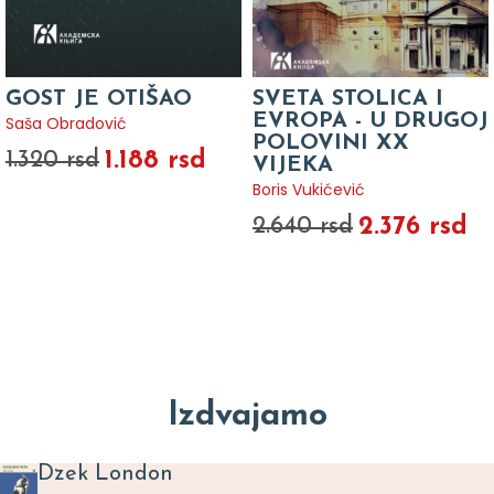
GOST JE OTIŠAO
SVETA STOLICA I
EVROPA - U DRUGOJ
Saša Obradović
POLOVINI XX
1.188 rsd
1.320 rsd
VIJEKA
Boris Vukićević
2.376 rsd
2.640 rsd
Izdvajamo
Dzek London