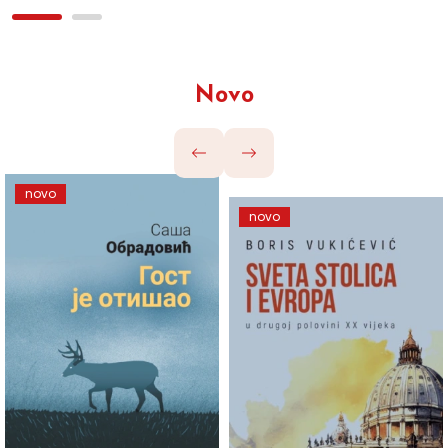
Novo
novo
novo