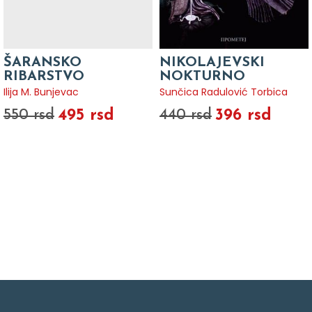
ŠARANSKO
NIKOLAJEVSKI
RIBARSTVO
NOKTURNO
Ilija M. Bunjevac
Sunčica Radulović Torbica
495 rsd
396 rsd
550 rsd
440 rsd