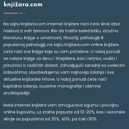
knjižara.com
Na sajtu Knjižara.com internet knjižare naći ćete širok izbor
naslova iz svih žanrova. Bilo da tražite beletristiku, stručnu
literaturu, knjige o umetnosti, filozofiji, psihologiji ili
popularnoj psihologiji, na sajtu Knjižara.com online knjižare
ćete naći sve knjige koje su vam potrebne. U našoj ponudi
se nalaze knjige za decu i tinejdžere, kao i rečnici, vodiči i
priručnici iz različitih oblasti. Zahvaljujući saradnji sa vodećim
izdavačima, obezbeđujemo vam najnovija izdanja i sve
aktuelne knjižarske hitove. U našoj ponudi ćete naći
kapitalna izdanja, izuzetne monografije i obimne
enciklopedije.
Naša internet knjižara vam omogućava sigurnu i povoljnu
online kupovinu, uz stalne popuste od 10-20%, kao i sezonske
akcije sa popustima od 30%, 40%, pa čak i 50%.