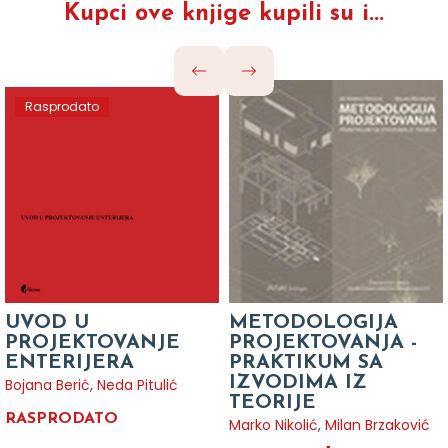
Kupci ove knjige kupili su i...
Rasprodato
UVOD U
METODOLOGIJA
PROJEKTOVANJE
PROJEKTOVANJA -
ENTERIJERA
PRAKTIKUM SA
IZVODIMA IZ
Bojana Berić
,
Neda Pitulić
TEORIJE
RASPRODATO
Marko Nikolić
,
Milan Brzaković