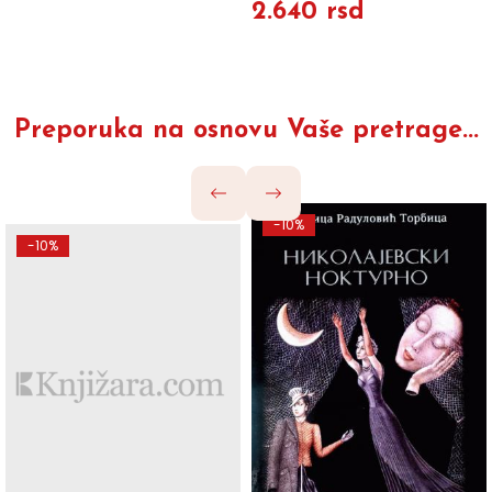
2.640 rsd
Preporuka na osnovu Vaše pretrage...
-10%
-10%