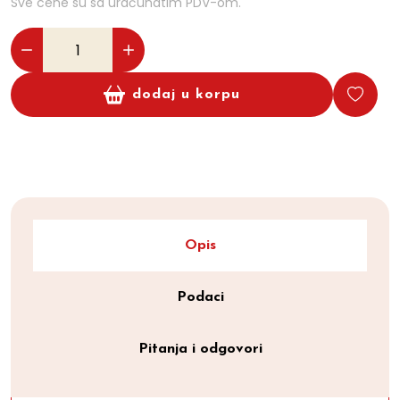
Sve cene su sa uračunatim PDV-om.
dodaj u korpu
Opis
Podaci
Pitanja i odgovori