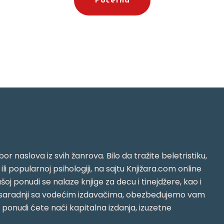
Početna
or naslova iz svih žanrova. Bilo da tražite beletristiku,
i ili popularnoj psihologiji, na sajtu Knjižara.com online
oj ponudi se nalaze knjige za decu i tinejdžere, kao i
jujući saradnji sa vodećim izdavačima, obezbeđujemo vam
j ponudi ćete naći kapitalna izdanja, izuzetne