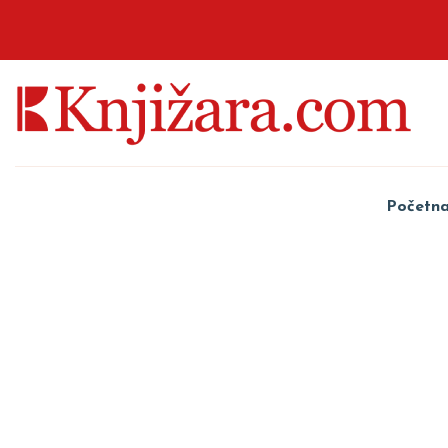
Početn