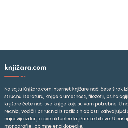
knjižara.com
Na sajtu Knjižara.com internet knjižare naći ćete širok izb
stručnu literaturu, knjige o umetnosti, filozofiji, psihologij
knjižare ćete naći sve knjige koje su vam potrebne. U naš
rečnici, vodiči i priručnici iz različitih oblasti. Zahval
najnovija izdanja i sve aktuelne knjižarske hitove. U našo
monografije i obimne enciklopedije.