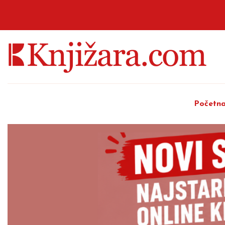
Početn