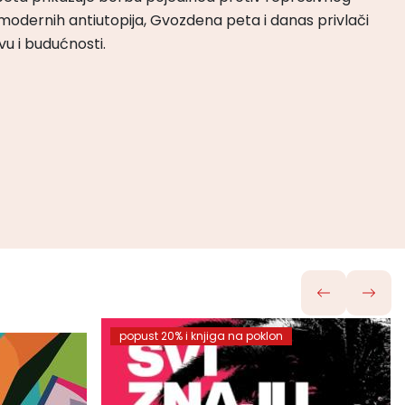
odernih antiutopija, Gvozdena peta i danas privlači
tvu i budućnosti.
popust 20% i knjiga na poklon