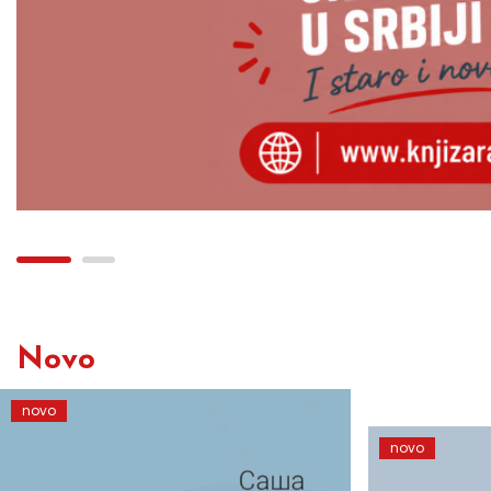
Novo
novo
novo