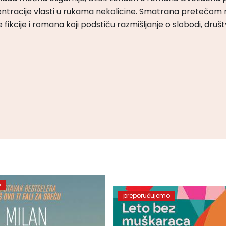
ntracije vlasti u rukama nekolicine. Smatrana pretečom m
čke fikcije i romana koji podstiču razmišljanje o slobodi, druš
o
preporučujemo