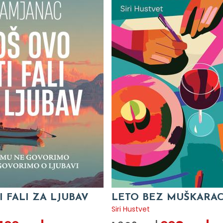
I FALI ZA LJUBAV
LETO BEZ MUŠKARA
c
Siri Hustvet