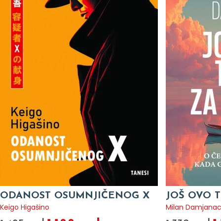
ODANOST OSUMNJIČENOG X
JOŠ OVO T
Keigo Higašino
Milan Damjana