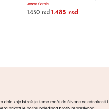
Jasna Šamić
1.485 rsd
1.650 rsd
ko delo koje istražuje teme moći, društvene nejednakosti i
peta prikazuje borbu pojedinca protiv represivnog