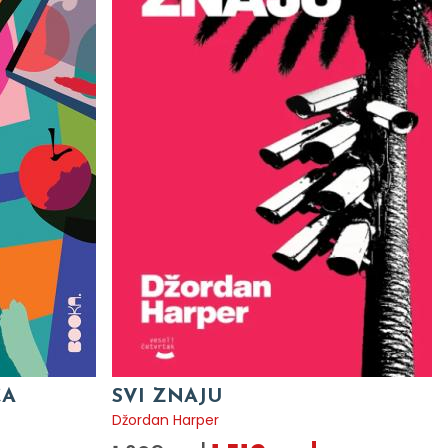
CA
SVI ZNAJU
Džordan Harper