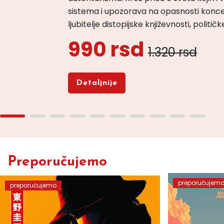
sistema i upozorava na opasnosti konce
ljubitelje distopijske književnosti, politi
990 rsd
1.320 rsd
Detaljnije
Preporučujemo
preporučujem
preporučujemo