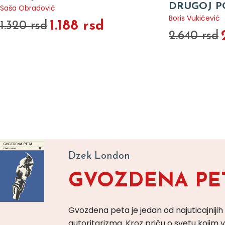
DRUGOJ P
Saša Obradović
Boris Vukićević
1.188 rsd
1.320 rsd
2.640 rsd
Dzek London
GVOZDENA PE
Gvozdena peta je jedan od najuticajnijih
autoritarizma. Kroz priču o svetu koji