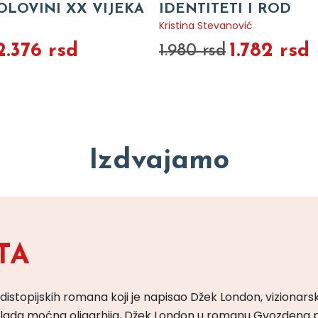
OLOVINI XX VIJEKA
IDENTITETI I ROD
Kristina Stevanović
2.376 rsd
1.782 rsd
1.980 rsd
Izdvajamo
TA
 distopijskih romana koji je napisao Džek London, vizionars
m vlada moćna oligarhija, Džek London u romanu Gvozdena 