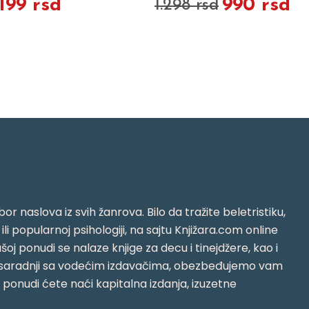
.199 rsd
990 rsd
1.298 rsd
or naslova iz svih žanrova. Bilo da tražite beletristiku,
i ili popularnoj psihologiji, na sajtu Knjižara.com online
oj ponudi se nalaze knjige za decu i tinejdžere, kao i
jujući saradnji sa vodećim izdavačima, obezbeđujemo vam
j ponudi ćete naći kapitalna izdanja, izuzetne