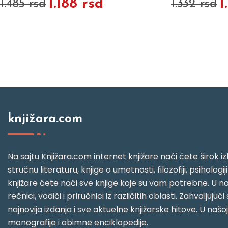
1.188 rsd
1
1.485 rsd
1.332 rsd
knjižara.com
Na sajtu Knjižara.com internet knjižare naći ćete širok izb
stručnu literaturu, knjige o umetnosti, filozofiji, psihologij
knjižare ćete naći sve knjige koje su vam potrebne. U naš
rečnici, vodiči i priručnici iz različitih oblasti. Zahval
najnovija izdanja i sve aktuelne knjižarske hitove. U našo
monografije i obimne enciklopedije.