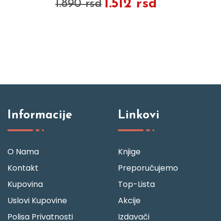
1.512 rsd
1.890 rsd
Informacije
Linkovi
O Nama
Knjige
Kontakt
Preporučujemo
Kupovina
Top-Lista
Uslovi Kupovine
Akcije
Polisa Privatnosti
Izdavači