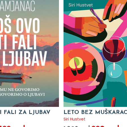
I FALI ZA LJUBAV
LETO BEZ MUŠKARA
c
Siri Hustvet