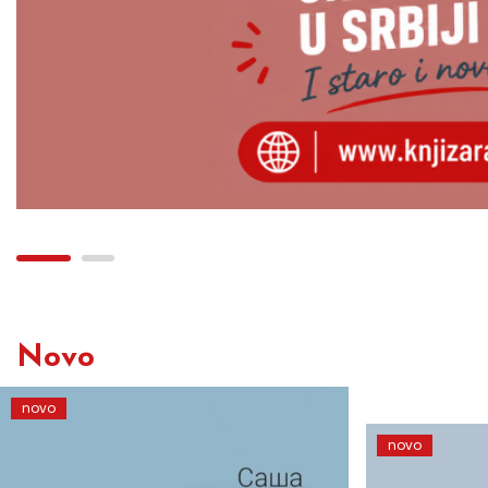
Novo
novo
novo