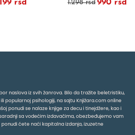
.199 rsd
990 rsd
1.298 rsd
or naslova iz svih žanrova. Bilo da tražite beletristiku,
i ili popularnoj psihologiji, na sajtu Knjižara.com online
oj ponudi se nalaze knjige za decu i tinejdžere, kao i
jujući saradnji sa vodećim izdavačima, obezbeđujemo vam
j ponudi ćete naći kapitalna izdanja, izuzetne