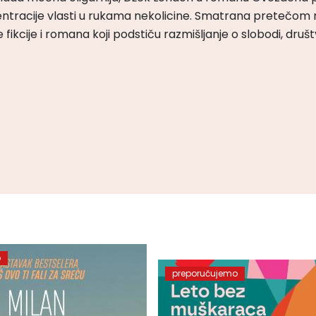
ntracije vlasti u rukama nekolicine. Smatrana pretečom m
čke fikcije i romana koji podstiču razmišljanje o slobodi, druš
o
preporučujemo