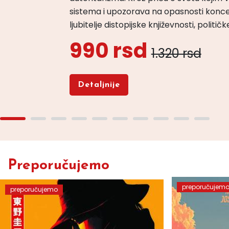
sistema i upozorava na opasnosti konce
ljubitelje distopijske književnosti, politi
990 rsd
1.320 rsd
Detaljnije
Preporučujemo
preporučujem
preporučujemo