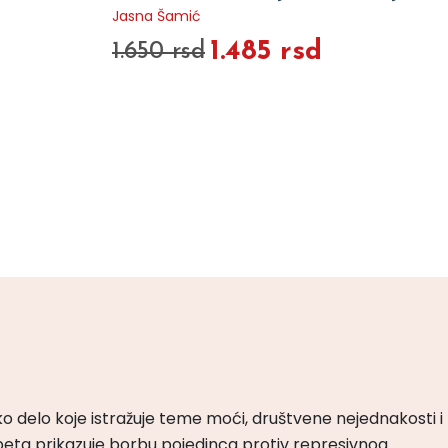
Jasna Šamić
1.485 rsd
1.650 rsd
ko delo koje istražuje teme moći, društvene nejednakosti i
peta prikazuje borbu pojedinca protiv represivnog