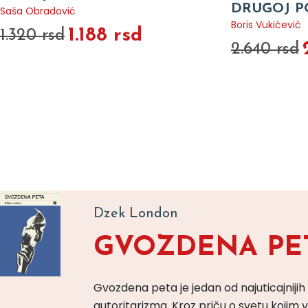
DRUGOJ P
Saša Obradović
Boris Vukićević
1.188 rsd
1.320 rsd
2.640 rsd
Dzek London
GVOZDENA PE
Gvozdena peta je jedan od najuticajnijih
autoritarizma. Kroz priču o svetu koji