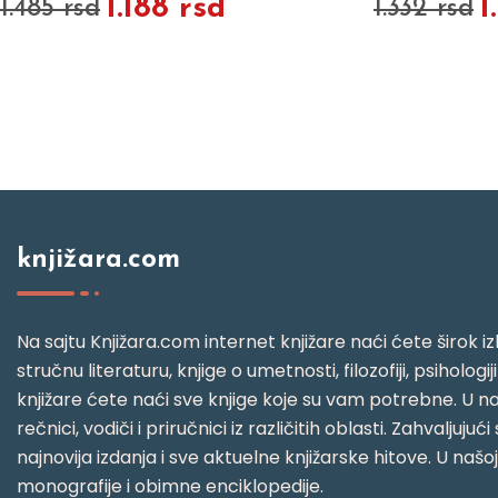
1.188 rsd
1
1.485 rsd
1.332 rsd
knjižara.com
Na sajtu Knjižara.com internet knjižare naći ćete širok izb
stručnu literaturu, knjige o umetnosti, filozofiji, psihologij
knjižare ćete naći sve knjige koje su vam potrebne. U naš
rečnici, vodiči i priručnici iz različitih oblasti. Zahval
najnovija izdanja i sve aktuelne knjižarske hitove. U našo
monografije i obimne enciklopedije.