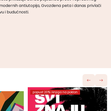
odernih antiutopija, Gvozdena peta i danas privlači
tvu i budućnosti.
popust 20% i knjiga na poklon