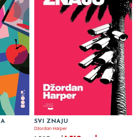
CA
SVI ZNAJU
Džordan Harper