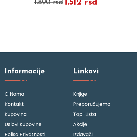
1.512 rsd
1.890 rsd
Informacije
Linkovi
O Nama
Knjige
Kontakt
Preporučujemo
Kupovina
Top-Lista
Uslovi Kupovine
Akcije
Polisa Privatnosti
Izdavači