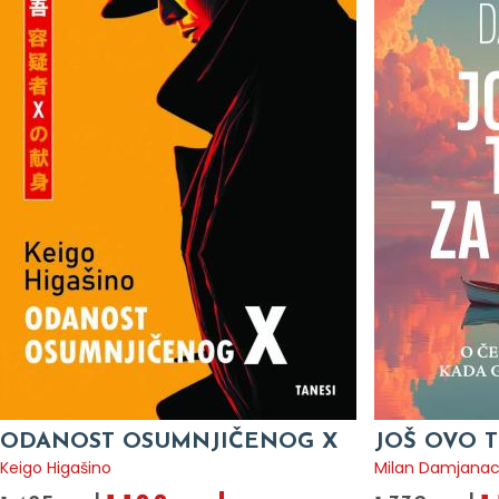
ODANOST OSUMNJIČENOG X
JOŠ OVO T
Keigo Higašino
Milan Damjana