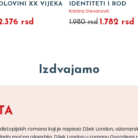
OLOVINI XX VIJEKA
IDENTITETI I ROD
Kristina Stevanović
2.376 rsd
1.782 rsd
1.980 rsd
Izdvajamo
TA
 distopijskih romana koji je napisao Džek London, vizionars
m vlada moćna oligarhija, Džek London u romanu Gvozdena 