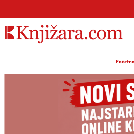
Početn