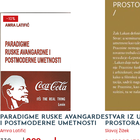
-10%
PARADIGME RUSKE AVANGARDE
STVAR IZ
I POSTMODERNE UMETNOSTI
PROSTORA
Amra Latifić
Slavoj Žižek