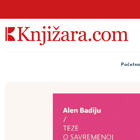
Početn