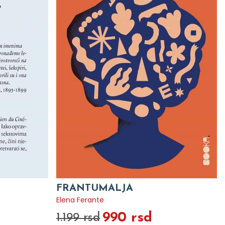
FRANTUMALJA
Elena Ferante
990 rsd
1.199 rsd