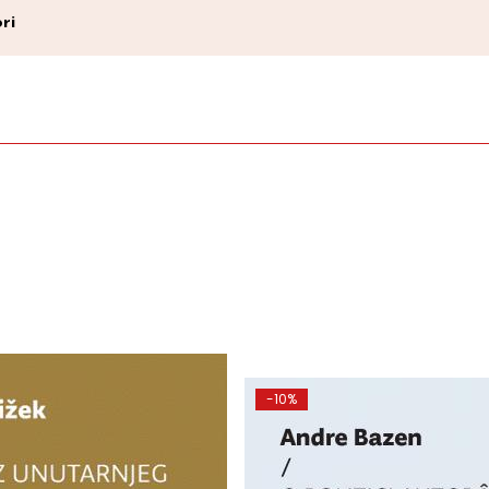
ri
-10%