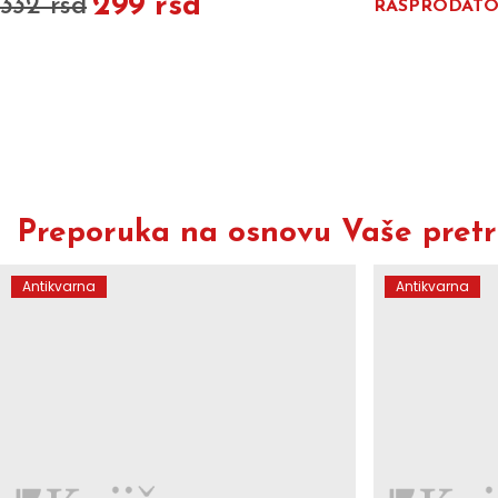
299 rsd
332 rsd
RASPRODAT
Preporuka na osnovu Vaše pretra
Antikvarna
Antikvarna