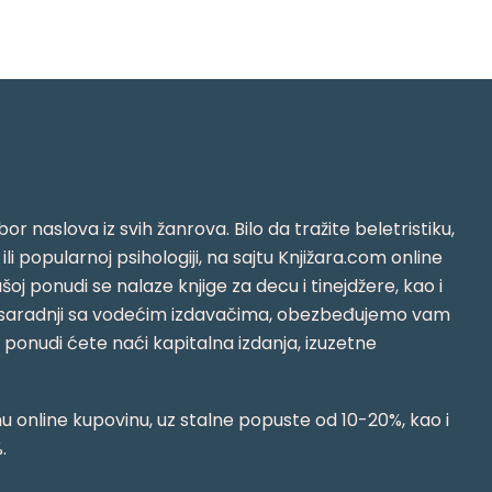
or naslova iz svih žanrova. Bilo da tražite beletristiku,
i ili popularnoj psihologiji, na sajtu Knjižara.com online
oj ponudi se nalaze knjige za decu i tinejdžere, kao i
jujući saradnji sa vodećim izdavačima, obezbeđujemo vam
j ponudi ćete naći kapitalna izdanja, izuzetne
 online kupovinu, uz stalne popuste od 10-20%, kao i
.