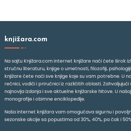
knjižara.com
Na sajtu Knjižara.com internet knjižare naći ćete širok izb
stručnu literaturu, knjige o umetnosti, filozofiji, psihologij
knjižare ćete naći sve knjige koje su vam potrebne. U naš
rečnici, vodiči i priručnici iz različitih oblasti. Zahval
najnovija izdanja i sve aktuelne knjižarske hitove. U našo
monografije i obimne enciklopedije.
Naša internet knjižara vam omogućava sigurnu i povoljnu
sezonske akcije sa popustima od 30%, 40%, pa čak i 50%