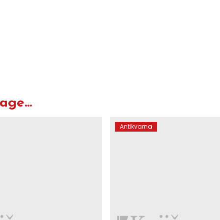
O
ge...
Antikvarna