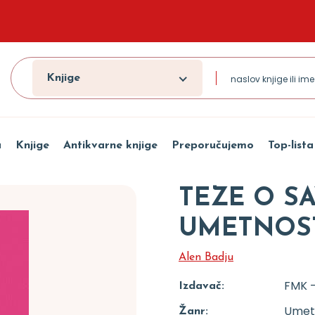
Knjige
a
Knjige
Antikvarne knjige
Preporučujemo
Top-lista
TEZE O S
UMETNOS
Alen Badju
FMK -
Izdavač:
Umetn
Žanr: