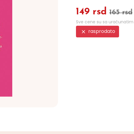
149 rsd
165 rsd
Sve cene su sa uračunati
rasprodato