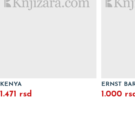
KENYA
ERNST BARL
1.471 rsd
1.000 rs