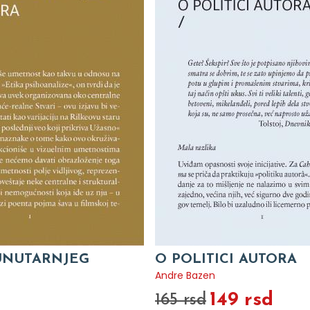
 UNUTARNJEG
O POLITICI AUTORA
Andre Bazen
149 rsd
165 rsd