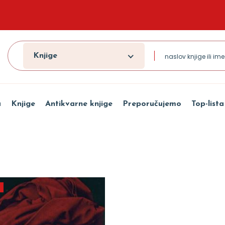
Knjige
a
Knjige
Antikvarne knjige
Preporučujemo
Top-lista