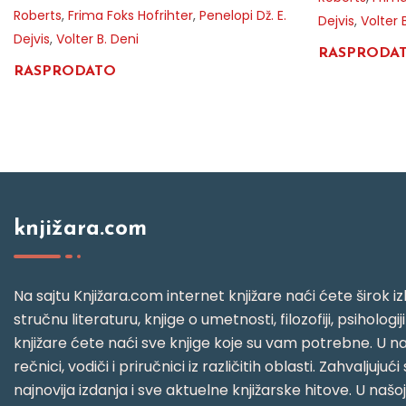
Roberts
,
Frima Foks Hofrihter
,
Penelopi Dž. E.
Dejvis
,
Volter 
Dejvis
,
Volter B. Deni
RASPRODA
RASPRODATO
knjižara.com
Na sajtu Knjižara.com internet knjižare naći ćete širok izb
stručnu literaturu, knjige o umetnosti, filozofiji, psihologij
knjižare ćete naći sve knjige koje su vam potrebne. U naš
rečnici, vodiči i priručnici iz različitih oblasti. Zahval
najnovija izdanja i sve aktuelne knjižarske hitove. U našo