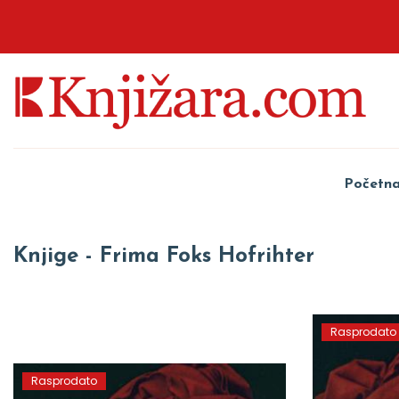
Početn
Knjige - Frima Foks Hofrihter
Rasprodato
Rasprodato