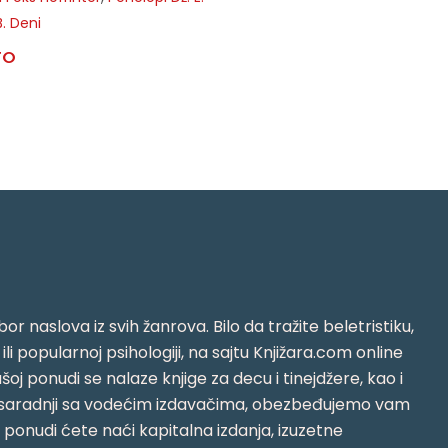
B. Deni
TO
or naslova iz svih žanrova. Bilo da tražite beletristiku,
i ili popularnoj psihologiji, na sajtu Knjižara.com online
oj ponudi se nalaze knjige za decu i tinejdžere, kao i
jujući saradnji sa vodećim izdavačima, obezbeđujemo vam
j ponudi ćete naći kapitalna izdanja, izuzetne