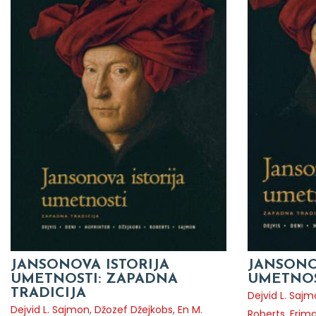
JANSONOVA ISTORIJA
JANSONO
UMETNOSTI: ZAPADNA
UMETNOS
TRADICIJA
Dejvid L. Saj
Dejvid L. Sajmon
,
Džozef Džejkobs
,
En M.
Roberts
,
Frima