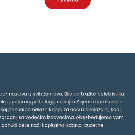
Početna
or naslova iz svih žanrova. Bilo da tražite beletristiku,
i ili popularnoj psihologiji, na sajtu Knjižara.com online
oj ponudi se nalaze knjige za decu i tinejdžere, kao i
jujući saradnji sa vodećim izdavačima, obezbeđujemo vam
j ponudi ćete naći kapitalna izdanja, izuzetne