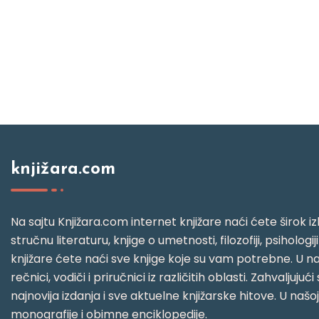
knjižara.com
Na sajtu Knjižara.com internet knjižare naći ćete širok izb
stručnu literaturu, knjige o umetnosti, filozofiji, psihologij
knjižare ćete naći sve knjige koje su vam potrebne. U naš
rečnici, vodiči i priručnici iz različitih oblasti. Zahval
najnovija izdanja i sve aktuelne knjižarske hitove. U našo
monografije i obimne enciklopedije.