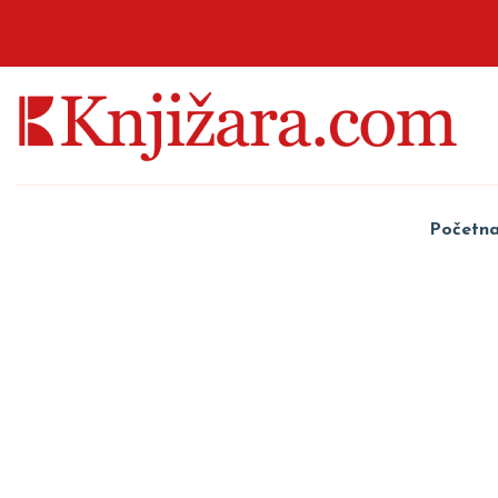
Početn