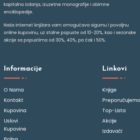
kapitalna izdanja, izuzetne monografije i obimne
enciklopedije.
Naša internet knjižara vam omogućava sigurnu i povoljnu
online kupovinu, uz stalne popuste od 10-20%, kao i sezonske
akcije sa popustima od 30%, 40%, pa čak i 50%.
Informacije
Linkovi
O Nama
Knjige
Kontakt
Preporučujem
Kupovina
Top-Lista
Uslovi
Akcije
Kupovine
Izdavači
Polisa