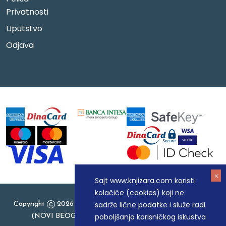
Privatnosti
Uputstvo
Odjava
Sajt www.knjizara.com koristi
kolačiće (cookies) koji ne
sadrže lične podatke i služe radi
Copyright
2026 Knjizara.com - MAKART DOO BEOGRAD
poboljšanja korisničkog iskustva
(NOVI BEOGRAD), PIB: 105184104, MB: 20337524