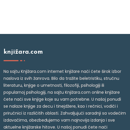
knjižara.com
Na sajtu Knjižara.com internet knjižare naći ćete širok izbor
naslova iz svih žanrova. Bilo da tražite beletristiku, stručnu
literaturu, knjige o umetnosti, filozofiji, psihologiji ili
popularnoj psihologiji, na sajtu Knjižara.com online knjižare
ćete naći sve knjige koje su vam potrebne. U našoj ponudi
se nalaze knjige za decu i tinejdžere, kao i rečnici, vodiči i
priručnici iz različitih oblasti. Zahvaljujući saradnji sa vodećim
izdavačima, obezbeđujemo vam najnovija izdanja i sve
aktuelne knjižarske hitove. U našoj ponudi ćete naći