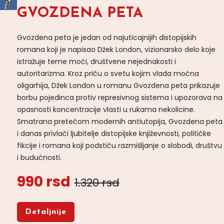
GVOZDENA PETA
Gvozdena peta je jedan od najuticajnijih distopijskih
romana koji je napisao Džek London, vizionarsko delo koje
istražuje teme moći, društvene nejednakosti i
autoritarizma. Kroz priču o svetu kojim vlada moćna
oligarhija, Džek London u romanu Gvozdena peta prikazuje
borbu pojedinca protiv represivnog sistema i upozorava na
opasnosti koncentracije vlasti u rukama nekolicine.
Smatrana pretečom modernih antiutopija, Gvozdena peta
i danas privlači ljubitelje distopijske književnosti, političke
fikcije i romana koji podstiču razmišljanje o slobodi, društvu
i budućnosti.
990 rsd
1.320 rsd
Detaljnije