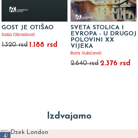
GOST JE OTIŠAO
SVETA STOLICA I
EVROPA - U DRUGOJ
Saša Obradović
POLOVINI XX
1.188 rsd
1.320 rsd
VIJEKA
Boris Vukićević
2.376 rsd
2.640 rsd
Izdvajamo
Dzek London