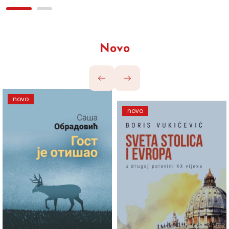
Novo
novo
novo