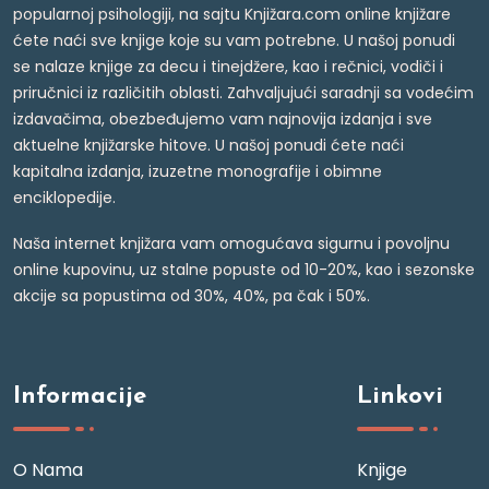
popularnoj psihologiji, na sajtu Knjižara.com online knjižare
ćete naći sve knjige koje su vam potrebne. U našoj ponudi
se nalaze knjige za decu i tinejdžere, kao i rečnici, vodiči i
priručnici iz različitih oblasti. Zahvaljujući saradnji sa vodećim
izdavačima, obezbeđujemo vam najnovija izdanja i sve
aktuelne knjižarske hitove. U našoj ponudi ćete naći
kapitalna izdanja, izuzetne monografije i obimne
enciklopedije.
Naša internet knjižara vam omogućava sigurnu i povoljnu
online kupovinu, uz stalne popuste od 10-20%, kao i sezonske
akcije sa popustima od 30%, 40%, pa čak i 50%.
Informacije
Linkovi
O Nama
Knjige