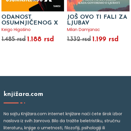
ODANOST
JOŠ OVO TI FALI ZA
OSUMNJIČENOG X
LJUBAV
Keigo Higašino
Milan Damjanac
1.188 rsd
1.199 rsd
1.485 rsd
1.332 rsd
knjižara.com
Na sajtu Knjižara.com internet knjižare naći ćete širok izbor
naslova iz svih žanrova. Bilo da tražite beletristiku, stručnu
literaturu, knjige o umetnosti, filozofiji, psihologiji ili