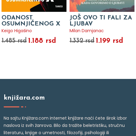
ODANOST
JOŠ OVO TI FALI ZA
OSUMNJIČENOG X
LJUBAV
Keigo Higašino
Milan Damjanac
1.188 rsd
1.199 rsd
1.485 rsd
1.332 rsd
knjižara.com
Na sajtu Knjižara.com internet knjižare naći ćete širok izbor
naslova iz svih žanrova. Bilo da tražite beletristiku, stručnu
literaturu, knjige o umetnosti, filozofiji, psihologiji ili