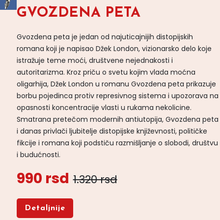
GVOZDENA PETA
Gvozdena peta je jedan od najuticajnijih distopijskih
romana koji je napisao Džek London, vizionarsko delo koje
istražuje teme moći, društvene nejednakosti i
autoritarizma. Kroz priču o svetu kojim vlada moćna
oligarhija, Džek London u romanu Gvozdena peta prikazuje
borbu pojedinca protiv represivnog sistema i upozorava na
opasnosti koncentracije vlasti u rukama nekolicine.
Smatrana pretečom modernih antiutopija, Gvozdena peta
i danas privlači ljubitelje distopijske književnosti, političke
fikcije i romana koji podstiču razmišljanje o slobodi, društvu
i budućnosti.
990 rsd
1.320 rsd
Detaljnije