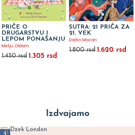
PRIČE O
SUTRA: 21 PRIČA ZA
DRUGARSTVU I
21. VEK
LEPOM PONAŠANJU
Darko Macan
Metju Oldam
1.620 rsd
1.800 rsd
1.305 rsd
1.450 rsd
Izdvajamo
Dzek London