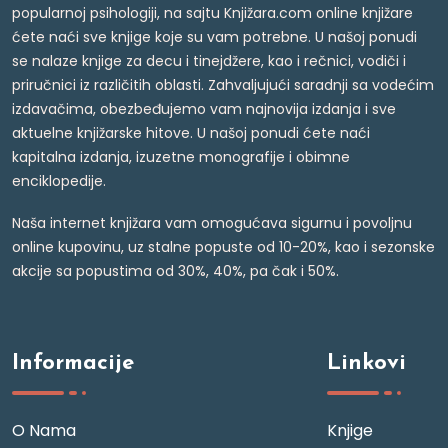
popularnoj psihologiji, na sajtu Knjižara.com online knjižare
ćete naći sve knjige koje su vam potrebne. U našoj ponudi
se nalaze knjige za decu i tinejdžere, kao i rečnici, vodiči i
priručnici iz različitih oblasti. Zahvaljujući saradnji sa vodećim
izdavačima, obezbeđujemo vam najnovija izdanja i sve
aktuelne knjižarske hitove. U našoj ponudi ćete naći
kapitalna izdanja, izuzetne monografije i obimne
enciklopedije.
Naša internet knjižara vam omogućava sigurnu i povoljnu
online kupovinu, uz stalne popuste od 10-20%, kao i sezonske
akcije sa popustima od 30%, 40%, pa čak i 50%.
Informacije
Linkovi
O Nama
Knjige