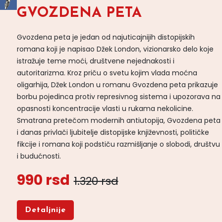
GVOZDENA PETA
Gvozdena peta je jedan od najuticajnijih distopijskih
romana koji je napisao Džek London, vizionarsko delo koje
istražuje teme moći, društvene nejednakosti i
autoritarizma. Kroz priču o svetu kojim vlada moćna
oligarhija, Džek London u romanu Gvozdena peta prikazuje
borbu pojedinca protiv represivnog sistema i upozorava na
opasnosti koncentracije vlasti u rukama nekolicine.
Smatrana pretečom modernih antiutopija, Gvozdena peta
i danas privlači ljubitelje distopijske književnosti, političke
fikcije i romana koji podstiču razmišljanje o slobodi, društvu
i budućnosti.
990 rsd
1.320 rsd
Detaljnije