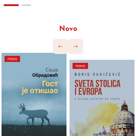
Novo
novo
novo