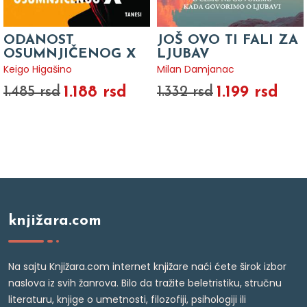
ODANOST
JOŠ OVO TI FALI ZA
OSUMNJIČENOG X
LJUBAV
Keigo Higašino
Milan Damjanac
1.188 rsd
1.199 rsd
1.485 rsd
1.332 rsd
knjižara.com
Na sajtu Knjižara.com internet knjižare naći ćete širok izbor
naslova iz svih žanrova. Bilo da tražite beletristiku, stručnu
literaturu, knjige o umetnosti, filozofiji, psihologiji ili