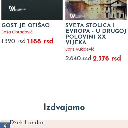
GOST JE OTIŠAO
SVETA STOLICA I
EVROPA - U DRUGOJ
Saša Obradović
POLOVINI XX
1.188 rsd
1.320 rsd
VIJEKA
Boris Vukićević
2.376 rsd
2.640 rsd
Izdvajamo
Dzek London