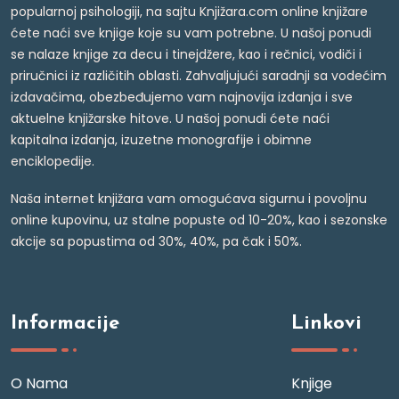
popularnoj psihologiji, na sajtu Knjižara.com online knjižare
ćete naći sve knjige koje su vam potrebne. U našoj ponudi
se nalaze knjige za decu i tinejdžere, kao i rečnici, vodiči i
priručnici iz različitih oblasti. Zahvaljujući saradnji sa vodećim
izdavačima, obezbeđujemo vam najnovija izdanja i sve
aktuelne knjižarske hitove. U našoj ponudi ćete naći
kapitalna izdanja, izuzetne monografije i obimne
enciklopedije.
Naša internet knjižara vam omogućava sigurnu i povoljnu
online kupovinu, uz stalne popuste od 10-20%, kao i sezonske
akcije sa popustima od 30%, 40%, pa čak i 50%.
Informacije
Linkovi
O Nama
Knjige